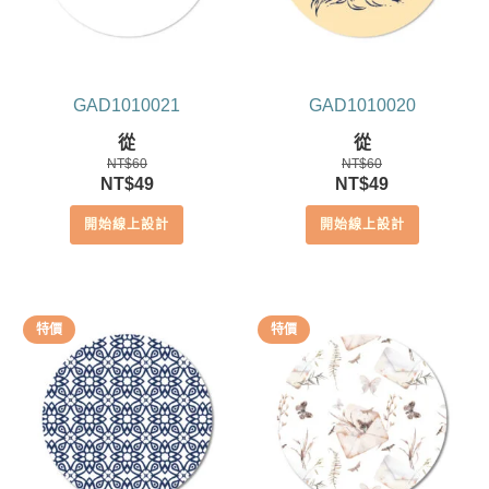
GAD1010021
GAD1010020
從
從
NT$
60
NT$
60
原
目
原
目
NT$
49
NT$
49
始
前
始
前
開始線上設計
開始線上設計
價
價
價
價
格：
格：
格：
格：
NT$60。
NT$49。
NT$60。
NT$49。
特價
特價