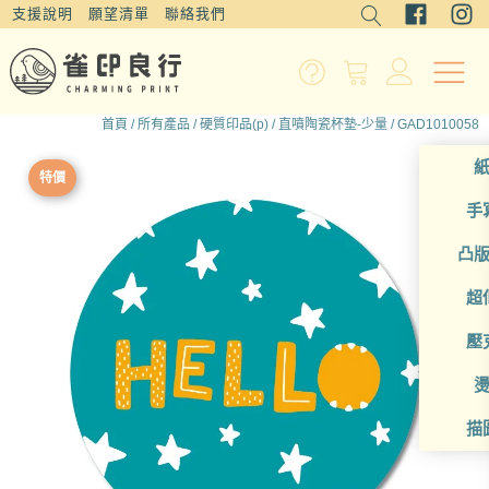
支援說明
願望清單
聯絡我們
首頁
/
所有產品
/
硬質印品(p)
/
直噴陶瓷杯墊-少量
/ GAD1010058
特價
手
凸
超
壓
描