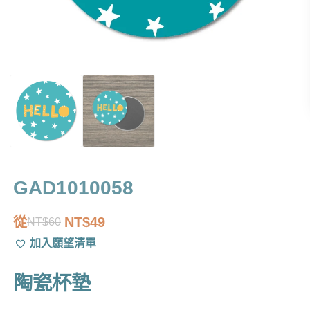
GAD1010058
從
NT$
49
NT$
60
原
目
加入願望清單
始
前
價
價
陶瓷杯墊
格：
格：
NT$60。
NT$49。