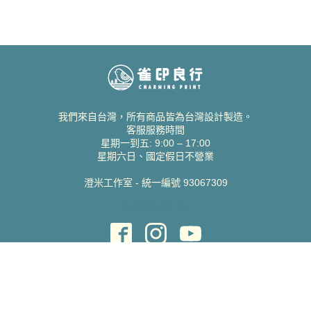
我們來自台灣，所有商品皆為台灣設計製造。
客服服務時間
星期一到五: 9:00 – 17:00
星期六日、國定假日不營業
澄米工作室 - 統一編號 93067309
貝絲愛設計喜帖
取得協助
聯絡雀印
我的帳號
查詢訂單
常見問題 FAQ
支援說明