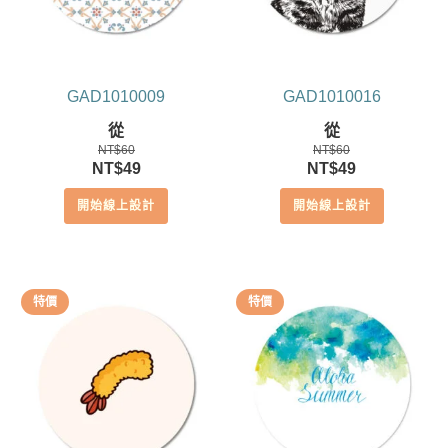
GAD1010009
GAD1010016
從
從
NT$
60
NT$
60
原
目
原
目
NT$
49
NT$
49
始
前
始
前
開始線上設計
開始線上設計
價
價
價
價
格：
格：
格：
格：
NT$60。
NT$49。
NT$60。
NT$49。
特價
特價