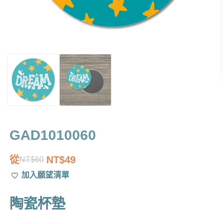
GAD1010060
從
NT$
49
NT$
60
原
目
加入願望清單
始
前
價
價
陶瓷杯墊
格：
格：
NT$60。
NT$49。