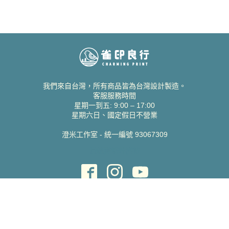
我們來自台灣，所有商品皆為台灣設計製造。
客服服務時間
星期一到五: 9:00 – 17:00
星期六日、國定假日不營業
澄米工作室 - 統一編號 93067309
貝絲愛設計喜帖
取得協助
聯絡雀印
我的帳號
查詢訂單
常見問題 FAQ
支援說明