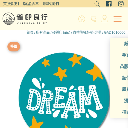
支援說明
願望清單
聯絡我們
首頁
/
所有產品
/
硬質印品(p)
/
直噴陶瓷杯墊-少量
/ GAD1010060
特價
手
凸
超
壓
描