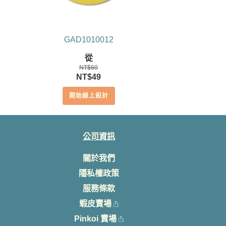
GAD1010012
從
NT$
60
原
目
NT$
49
始
前
開始線上設計
價
價
格：
格：
NT$60。
NT$49。
公司資訊
關於我們
隱私權政策
服務條款
蝦皮賣場
Pinkoi 賣場