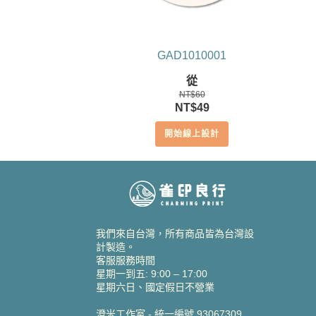
GAD1010001
從
NT$
60
原
目
NT$
49
始
前
開始線上設計
價
價
格：
格：
NT$60。
NT$49。
我們來自台灣，所有商品皆為台灣設
計製造。
客服服務時間
星期一到五: 9:00 – 17:00
星期六日、國定假日不營業
澄米工作室 - 統一編號 93067309