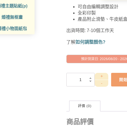
禮主題貼紙(p)
可自由編輯調整設計
全彩印製
婚禮無框畫
產品附止滑墊、牛皮紙
婚禮小物面紙包
出貨時間: 7-10個工作天
了解
如何調整顏色?
預計到貨日: 2026/08/20 - 2026
GAD1010102
開
數
量
評價 (0)
商品評價