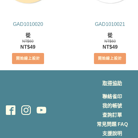
GAD1010020
GAD1010021
從
從
NT$
60
NT$
60
原
目
原
目
NT$
49
NT$
49
始
前
始
前
開始線上設計
開始線上設計
價
價
價
價
格：
格：
格：
格：
NT$60。
NT$49。
NT$60。
NT$49。
取得協助
聯絡雀印
我的帳號
查詢訂單
常見問題 FAQ
支援說明