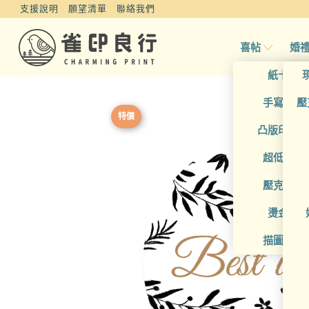
支援說明
願望清單
聯絡我們
喜帖
婚
紙卡喜
手寫風喜
壓
特價
凸版印刷
超低價喜
壓克力喜
燙金喜
描圖紙喜