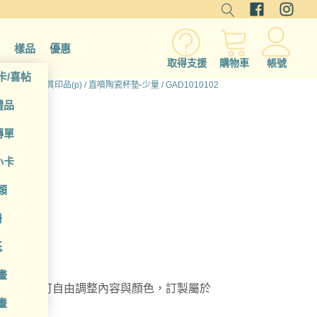
樣品
優惠
取得支援
購物車
帳號
卡/喜帖
所有產品
/
硬質印品(p)
/
直噴陶瓷杯墊-少量
/ GAD1010102
禮品
傳單
小卡
類
冊
紙
畫
瓷杯墊，可自由調整內容與顏色，訂製屬於
畫