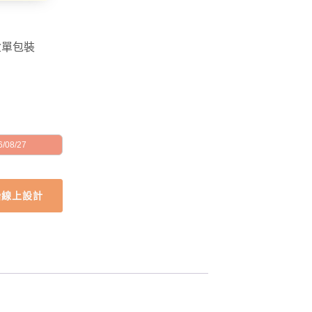
盒單包裝
/08/27
始線上設計