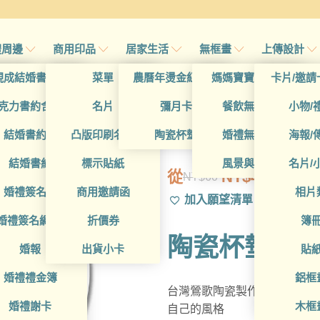
禮周邊
商用印品
居家生活
無框畫
上傳設計
帖
現成結婚書約夾
菜單
農曆年燙金紅包袋
媽媽寶寶無框畫
卡片/邀請
首頁
/
帖
克力書約含木座
名片
彌月卡
餐飲無框畫
小物/
GAD1010102
喜帖
結婚書約組
凸版印刷名片
陶瓷杯墊
婚禮無框畫
海報/
帖
結婚書約
標示貼紙
風景與藝術
名片/
從
NT$
49
NT$
60
原
目
帖
婚禮簽名簿
商用邀請函
相片
加入願望清單
始
前
帖
婚禮簽名綢(p)
折價券
簿
價
價
陶瓷杯墊
格：
格：
帖
婚報
出貨小卡
貼
NT$60。
NT$49。
婚禮禮金簿
鋁框
台灣鶯歌陶瓷製作的設計款陶
婚禮謝卡
木框
自己的風格