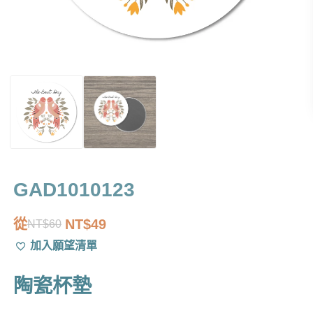
GAD1010123
從
NT$
49
NT$
60
原
目
加入願望清單
始
前
價
價
陶瓷杯墊
格：
格：
NT$60。
NT$49。