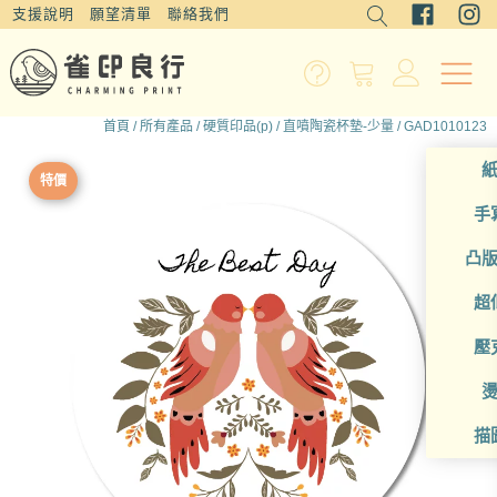
支援說明
願望清單
聯絡我們
首頁
/
所有產品
/
硬質印品(p)
/
直噴陶瓷杯墊-少量
/ GAD1010123
特價
手
凸
超
壓
描