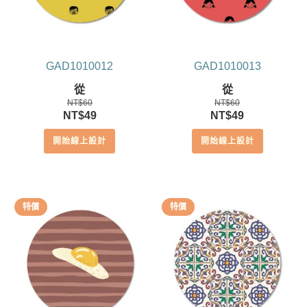
GAD1010012
GAD1010013
從
從
NT$
60
NT$
60
原
目
原
目
NT$
49
NT$
49
始
前
始
前
開始線上設計
開始線上設計
價
價
價
價
格：
格：
格：
格：
NT$60。
NT$49。
NT$60。
NT$49。
特價
特價