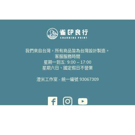
我們來自台灣，所有商品皆為台灣設計製造。
客服服務時間
星期一到五: 9:00 – 17:00
星期六日、國定假日不營業
澄米工作室 - 統一編號 93067309
貝絲愛設計喜帖
取得協助
聯絡雀印
我的帳號
查詢訂單
常見問題 FAQ
支援說明