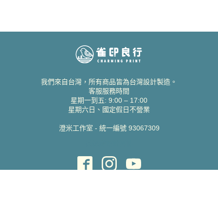
我們來自台灣，所有商品皆為台灣設計製造。
客服服務時間
星期一到五: 9:00 – 17:00
星期六日、國定假日不營業
澄米工作室 - 統一編號 93067309
貝絲愛設計喜帖
取得協助
聯絡雀印
我的帳號
查詢訂單
常見問題 FAQ
支援說明