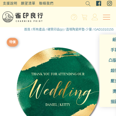
支援說明
願望清單
聯絡我們
首頁
/
所有產品
/
硬質印品(p)
/
直噴陶瓷杯墊-少量
/ GAD1010155
特價
手
凸
超
壓
描