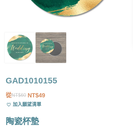
GAD1010155
從
NT$
49
NT$
60
原
目
加入願望清單
始
前
價
價
陶瓷杯墊
格：
格：
NT$60。
NT$49。