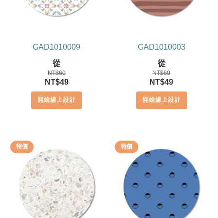
GAD1010009
GAD1010003
從
從
NT$
60
NT$
60
原
目
原
目
NT$
49
NT$
49
始
前
始
前
開始線上設計
開始線上設計
價
價
價
價
格：
格：
格：
格：
NT$60。
NT$49。
NT$60。
NT$49。
特價
特價