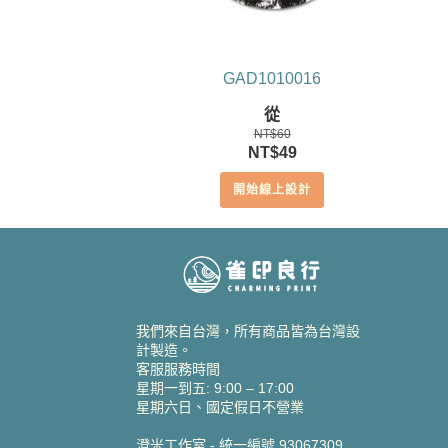
GAD1010016
從
NT$
60
原
目
NT$
49
始
前
開始線上設計
價
價
格：
格：
NT$60。
NT$49。
我們來自台灣，所有商品皆為台灣設
計製造。
客服服務時間
星期一到五: 9:00 – 17:00
星期六日、國定假日不營業
澄米工作室 - 統一編號 93067309