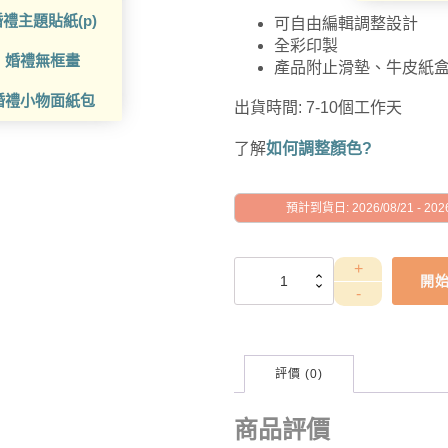
禮主題貼紙(p)
可自由編輯調整設計
全彩印製
婚禮無框畫
產品附止滑墊、牛皮紙
婚禮小物面紙包
出貨時間: 7-10個工作天
了解
如何調整顏色?
預計到貨日: 2026/08/21 - 2026
GAD1010166
開
數
量
評價 (0)
商品評價