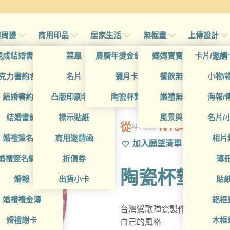
禮周邊
商用印品
居家生活
無框畫
上傳設計
帖
現成結婚書約夾
菜單
農曆年燙金紅包袋
媽媽寶寶無框畫
卡片/邀請
首頁
/
帖
克力書約含木座
名片
彌月卡
餐飲無框畫
小物/
GAD1010166
喜帖
結婚書約組
凸版印刷名片
陶瓷杯墊
婚禮無框畫
海報/
帖
結婚書約
標示貼紙
風景與藝術
名片/
從
NT$
49
NT$
60
原
目
帖
婚禮簽名簿
商用邀請函
相片
加入願望清單
始
前
帖
婚禮簽名綢(p)
折價券
簿
價
價
陶瓷杯墊
格：
格：
帖
婚報
出貨小卡
貼
NT$60。
NT$49。
婚禮禮金簿
鋁框
台灣鶯歌陶瓷製作的設計款陶
婚禮謝卡
木框
自己的風格