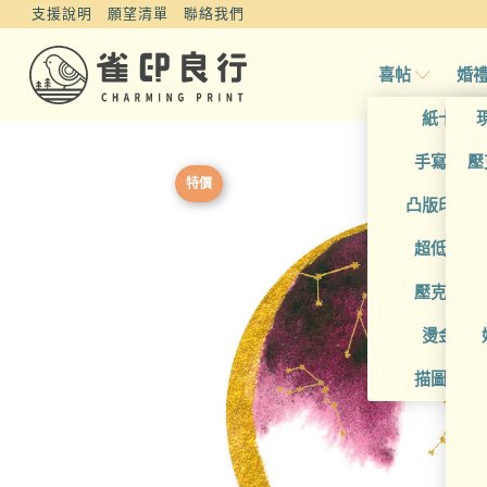
支援說明
願望清單
聯絡我們
喜帖
婚
紙卡喜
手寫風喜
壓
特價
凸版印刷
超低價喜
壓克力喜
燙金喜
描圖紙喜