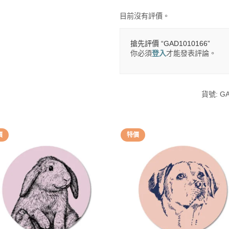
目前沒有評價。
搶先評價 “GAD1010166”
你必須
登入
才能發表評論。
貨號:
GA
價
特價