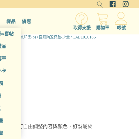
樣品
優惠
取得支援
購物車
帳號
卡/喜帖
所有產品
/
硬質印品(p)
/
直噴陶瓷杯墊-少量
/ GAD1010166
禮品
傳單
小卡
類
冊
紙
畫
瓷杯墊，可自由調整內容與顏色，訂製屬於
畫