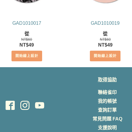
GAD1010017
GAD1010019
從
從
NT$
60
NT$
60
原
目
原
目
NT$
49
NT$
49
始
前
始
前
開始線上設計
開始線上設計
價
價
價
價
格：
格：
格：
格：
NT$60。
NT$49。
NT$60。
NT$49。
取得協助
聯絡雀印
我的帳號
查詢訂單
常見問題 FAQ
支援說明