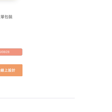
盒單包裝
/08/28
始線上設計