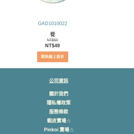
GAD1010022
從
NT$
60
原
目
NT$
49
始
前
開始線上設計
價
價
格：
格：
NT$60。
NT$49。
公司資訊
關於我們
隱私權政策
服務條款
蝦皮賣場
Pinkoi 賣場