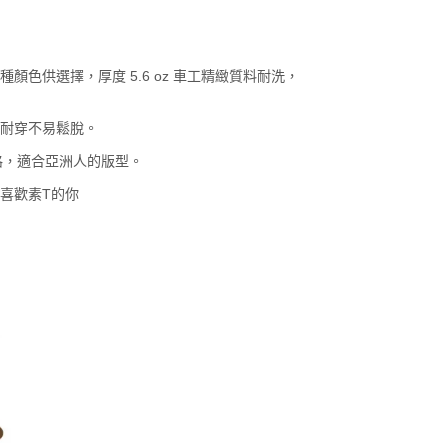
種顏色供選擇，厚度 5.6 oz 車工精緻質料耐洗，
耐穿不易鬆脫。
式風格，適合亞洲人的版型。
喜歡素T的你