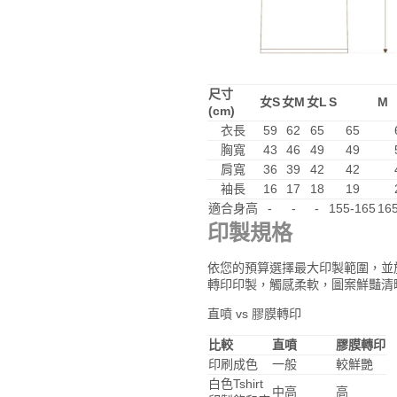
尺寸
女S
女M
女L
S
M
(cm)
衣長
59
62
65
65
胸寬
43
46
49
49
肩寬
36
39
42
42
袖長
16
17
18
19
適合身高
-
-
-
155-165
16
印製規格
依您的預算選擇最大印製範圍，並
轉印印製，觸感柔軟，圖案鮮豔清
直噴 vs 膠膜轉印
比較
直噴
膠膜轉印
印刷成色
一般
較鮮艷
白色Tshirt
中高
高