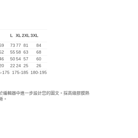
L
XL
2XL
3XL
69
73
77
81
84
52
55
58
63
68
46
50
54
57
60
20
22
24
25
26
5-175
175-185
180-195
於編輯器中進一步設計您的圖文。採高級膠膜熱
晰。