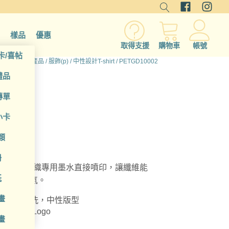
樣品
優惠
取得支援
購物車
帳號
卡/喜帖
首頁
/
所有產品
/
服飾(p)
/
中性設計T-shirt
/ PETGD10002
禮品
傳單
小卡
類
冊
 + EPSON 原廠紡織專用墨水直接噴印，讓纖維能
紙
觸感與透氣。
畫
度適中舒適耐洗，中性版型
、文字、Logo
畫
感與透氣