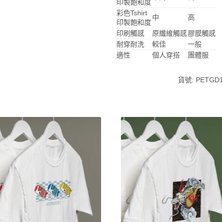
印製飽和度
彩色Tshirt
中
高
印製飽和度
印刷觸感
原纖維觸感
膠膜觸感
耐穿耐洗
較佳
一般
適性
個人穿搭
團體服
貨號:
PETGD1