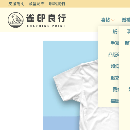
支援說明
願望清單
聯絡我們
喜帖
婚
紙卡喜
手寫風喜
壓
凸版印刷
超低價喜
壓克力喜
燙金喜
描圖紙喜