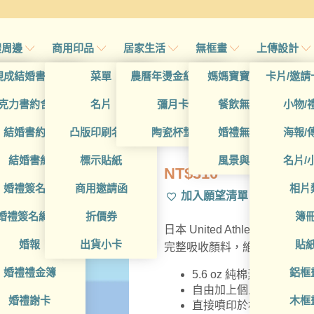
禮周邊
商用印品
居家生活
無框畫
上傳設計
帖
現成結婚書約夾
菜單
農曆年燙金紅包袋
媽媽寶寶無框畫
卡片/邀請
帖
克力書約含木座
名片
彌月卡
餐飲無框畫
小物/
PETGD10002
喜帖
結婚書約組
凸版印刷名片
陶瓷杯墊
婚禮無框畫
海報/
帖
結婚書約
標示貼紙
風景與藝術
名片/
NT$
310
帖
婚禮簽名簿
商用邀請函
相片
加入願望清單
帖
婚禮簽名綢(p)
折價券
簿
日本 United Athle 素T
帖
婚報
出貨小卡
貼
完整吸收顏料，維持純棉纖維
婚禮禮金簿
鋁框
5.6 oz 純棉素T，厚
自由加上個人設計 - 照片
婚禮謝卡
木框
直接噴印於棉T，絕佳觸