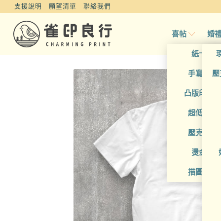
支援說明
願望清單
聯絡我們
喜帖
婚
紙卡喜
手寫風喜
壓
凸版印刷
超低價喜
壓克力喜
燙金喜
描圖紙喜