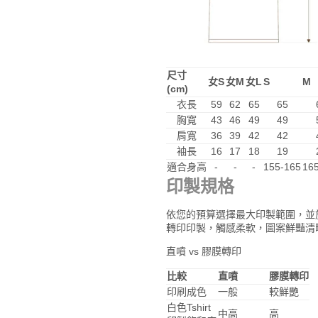
尺寸
女S
女M
女L
S
M
(cm)
衣長
59
62
65
65
胸寬
43
46
49
49
肩寬
36
39
42
42
袖長
16
17
18
19
適合身高
-
-
-
155-165
16
印製規格
依您的預算選擇最大印製範圍，並
轉印印製，觸感柔軟，圖案鮮豔清
直噴 vs 膠膜轉印
比較
直噴
膠膜轉印
印刷成色
一般
較鮮艷
白色Tshirt
中高
高