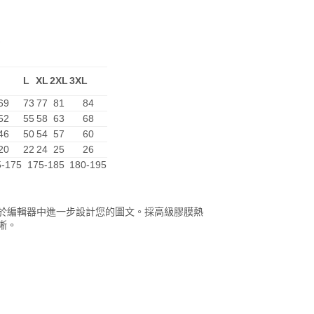
L
XL
2XL
3XL
69
73
77
81
84
52
55
58
63
68
46
50
54
57
60
20
22
24
25
26
5-175
175-185
180-195
於編輯器中進一步設計您的圖文。採高級膠膜熱
晰。