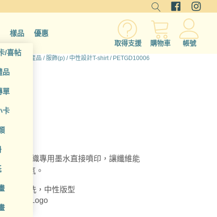
樣品
優惠
取得支援
購物車
帳號
卡/喜帖
首頁
/
所有產品
/
服飾(p)
/
中性設計T-shirt
/ PETGD10006
禮品
傳單
小卡
類
冊
 + EPSON 原廠紡織專用墨水直接噴印，讓纖維能
紙
觸感與透氣。
畫
度適中舒適耐洗，中性版型
、文字、Logo
畫
感與透氣