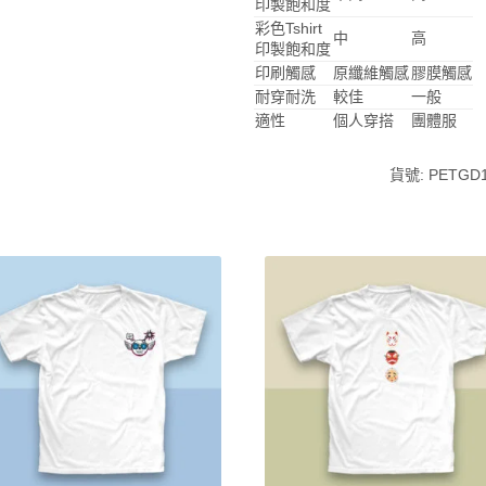
印製飽和度
彩色Tshirt
中
高
印製飽和度
印刷觸感
原纖維觸感
膠膜觸感
耐穿耐洗
較佳
一般
適性
個人穿搭
團體服
貨號:
PETGD1