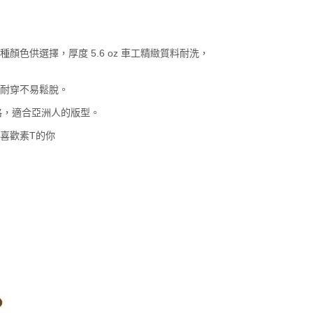
種顏色供選擇，厚度 5.6 oz 車工精緻質料耐洗，
耐穿不易鬆脫。
式風格，適合亞洲人的版型。
喜歡素T的你