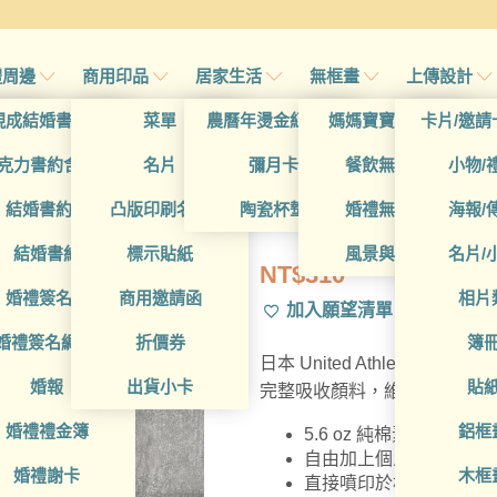
禮周邊
商用印品
居家生活
無框畫
上傳設計
帖
現成結婚書約夾
菜單
農曆年燙金紅包袋
媽媽寶寶無框畫
卡片/邀請
帖
克力書約含木座
名片
彌月卡
餐飲無框畫
小物/
PETGD10006
喜帖
結婚書約組
凸版印刷名片
陶瓷杯墊
婚禮無框畫
海報/
帖
結婚書約
標示貼紙
風景與藝術
名片/
NT$
310
帖
婚禮簽名簿
商用邀請函
相片
加入願望清單
帖
婚禮簽名綢(p)
折價券
簿
日本 United Athle 素T
帖
婚報
出貨小卡
貼
完整吸收顏料，維持純棉纖維
婚禮禮金簿
鋁框
5.6 oz 純棉素T，厚
自由加上個人設計 - 照片
婚禮謝卡
木框
直接噴印於棉T，絕佳觸