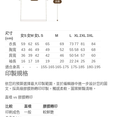
尺寸
女S
女M
女L
S
M
L
XL
2XL
3XL
(cm)
衣長
59
62
65
65
69
73
77
81
84
胸寬
43
46
49
49
52
55
58
63
68
肩寬
36
39
42
42
46
50
54
57
60
袖長
16
17
18
19
20
22
24
25
26
適合身高
-
-
-
155-165
165-175
175-185
180-195
印製規格
依您的預算選擇最大印製範圍，並於編輯器中進一步設計您的圖
文。採高級膠膜熱轉印印製，觸感柔軟，圖案鮮豔清晰。
直噴 vs 膠膜轉印
比較
直噴
膠膜轉印
印刷成色
一般
較鮮艷