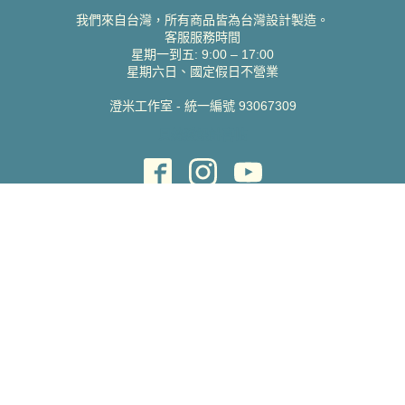
我們來自台灣，所有商品皆為台灣設計製造。
客服服務時間
星期一到五: 9:00 – 17:00
星期六日、國定假日不營業
澄米工作室 - 統一編號 93067309
貝絲愛設計喜帖
取得協助
聯絡雀印
我的帳號
查詢訂單
常見問題 FAQ
支援說明
公司資訊
關於我們
隱私權政策
服務條款
蝦皮賣場
Pinkoi 賣場