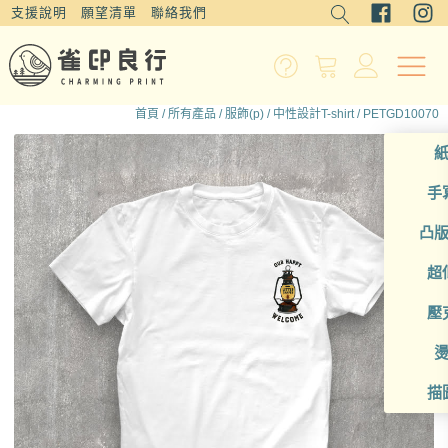
支援說明
願望清單
聯絡我們
首頁
/
所有產品
/
服飾(p)
/
中性設計T-shirt
/ PETGD10070
手
凸
超
壓
描