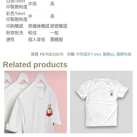
白色Tshirt
中高
高
印製飽和度
彩色Tshirt
中
高
印製飽和度
印刷觸感
原纖維觸感
膠膜觸感
耐穿耐洗
較佳
一般
適性
個人穿搭
團體服
貨號:
PETGD10070
分類:
中性設計T-shirt
,
服飾(p)
,
服飾包袋
Related products