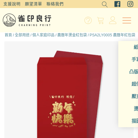
支援說明
願望清單
聯絡我們
首頁
/
全部用途
/
個人家庭印品
/
農曆年燙金紅包袋
/ PSA2LY0005 農曆年紅包袋
手
凸
超
壓
描