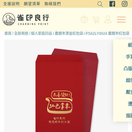
支援說明
願望清單
聯絡我們
首頁
/
全部用途
/
個人家庭印品
/
農曆年燙金紅包袋
/ PSA2LY0024 農曆年紅包袋
手
凸
超
壓
描