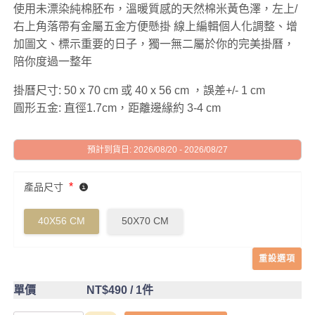
使用未漂染純棉胚布，溫暖質感的天然棉米黃色澤，左上/
右上角落帶有金屬五金方便懸掛 線上編輯個人化調整、增
加圖文、標示重要的日子，獨一無二屬於你的完美掛曆，
陪你度過一整年
掛曆尺寸: 50 x 70 cm 或 40 x 56 cm ，誤差+/- 1 cm
圓形五金: 直徑1.7cm，距離邊緣約 3-4 cm
預計到貨日: 2026/08/20 - 2026/08/27
*
產品尺寸
40X56 CM
50X70 CM
重設選項
單價
NT$490
/ 1件