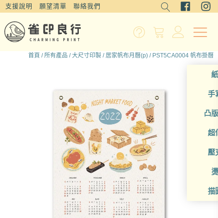
支援說明
願望清單
聯絡我們
首頁
/
所有產品
/
大尺寸印製
/
居家帆布月曆(p)
/ PST5CA0004 帆布掛曆
手
凸
超
壓
描