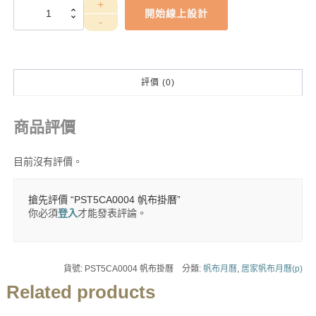
PST5CA0004
開始線上設計
帆
布
掛
曆
數
評價 (0)
量
商品評價
目前沒有評價。
搶先評價 “PST5CA0004 帆布掛曆”
你必須
登入
才能發表評論。
貨號:
PST5CA0004 帆布掛曆
分類:
帆布月曆
,
居家帆布月曆(p)
Related products