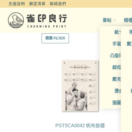
支援說明
願望清單
聯絡我們
喜帖
婚
紙卡喜
篩選 FILTER
手寫風喜
壓
凸版印刷
超低價喜
壓克力喜
燙金喜
描圖紙喜
PST5CA0042 帆布掛曆