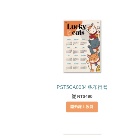
PST5CA0034 帆布掛曆
從
490
NT$
開始線上設計