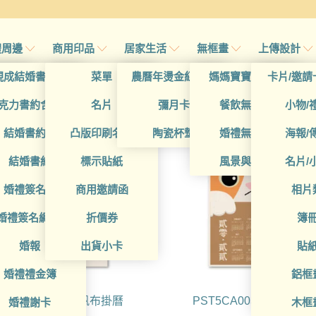
禮周邊
商用印品
居家生活
無框畫
上傳設計
帖
現成結婚書約夾
菜單
農曆年燙金紅包袋
媽媽寶寶無框畫
卡片/邀請
大尺寸印製
帖
克力書約含木座
名片
彌月卡
餐飲無框畫
小物/
喜帖
結婚書約組
凸版印刷名片
陶瓷杯墊
婚禮無框畫
海報/
帖
結婚書約
標示貼紙
風景與藝術
名片/
帖
婚禮簽名簿
商用邀請函
相片
帖
婚禮簽名綢(p)
折價券
簿
帖
婚報
出貨小卡
貼
婚禮禮金簿
鋁框
PST5CA0039 帆布掛曆
PST5CA0038 帆布掛曆
婚禮謝卡
木框