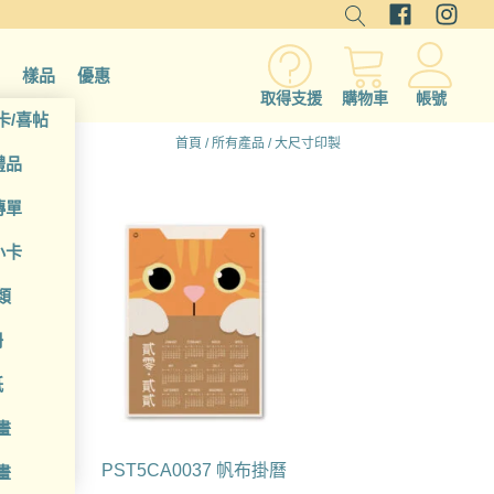
樣品
優惠
取得支援
購物車
帳號
卡/喜帖
首頁
/
所有產品
/ 大尺寸印製
禮品
傳單
小卡
類
冊
紙
畫
PST5CA0037 帆布掛曆
畫