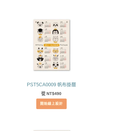
PST5CA0009 帆布掛曆
從
490
NT$
開始線上設計