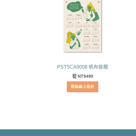
PST5CA0008 帆布掛曆
從
490
NT$
開始線上設計