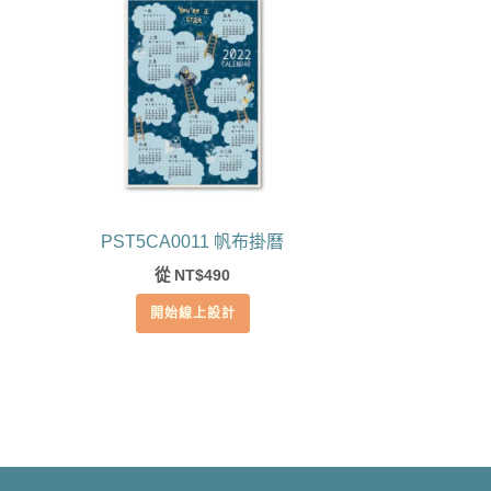
PST5CA0011 帆布掛曆
從
490
NT$
開始線上設計