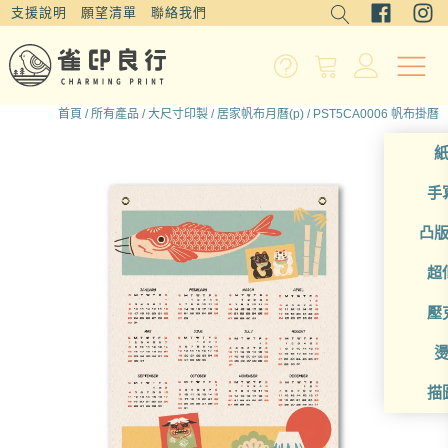
支援說明
願望清單
聯絡我們
首頁
/
所有產品
/
大尺寸印製
/
居家帆布月曆(p)
/ PST5CA0006 帆布掛曆
手
凸
超
壓
描