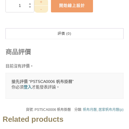
PST5CA0006
開始線上設計
帆
布
掛
曆
數
評價 (0)
量
商品評價
目前沒有評價。
搶先評價 “PST5CA0006 帆布掛曆”
你必須
登入
才能發表評論。
貨號:
PST5CA0006 帆布掛曆
分類:
帆布月曆
,
居家帆布月曆(p)
Related products