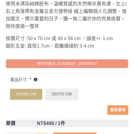
使用未漂染純棉胚布，溫暖質感的天然棉米黃色澤，左上/
右上角落帶有金屬五金方便懸掛 線上編輯個人化調整、增
加圖文、標示重要的日子，獨一無二屬於你的完美掛曆，
陪你度過一整年
掛曆尺寸: 50 x 70 cm 或 40 x 56 cm ，誤差+/- 1 cm
圓形五金: 直徑1.7cm，距離邊緣約 3-4 cm
預計到貨日: 2026/08/20 - 2026/08/27
*
產品尺寸
40X56 CM
50X70 CM
重設選項
單價
NT$490
/ 1件