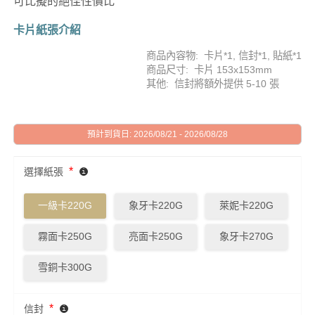
可比擬的絕佳性價比
卡片紙張介紹
商品內容物: 卡片*1, 信封*1, 貼紙*1
商品尺寸: 卡片 153x153mm
其他: 信封將額外提供 5-10 張
預計到貨日: 2026/08/21 - 2026/08/28
*
選擇紙張
一級卡220G
象牙卡220G
萊妮卡220G
霧面卡250G
亮面卡250G
象牙卡270G
雪銅卡300G
*
信封