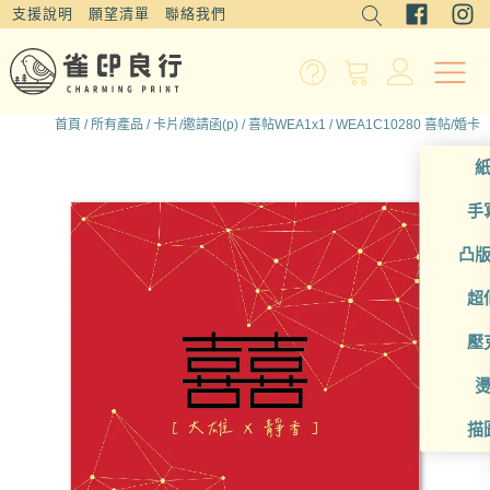
支援說明
願望清單
聯絡我們
首頁
/
所有產品
/
卡片/邀請函(p)
/
喜帖WEA1x1
/ WEA1C10280 喜帖/婚卡
手
凸
超
壓
描