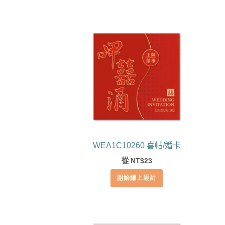
WEA1C10260 喜帖/婚卡
從
23
NT$
開始線上設計