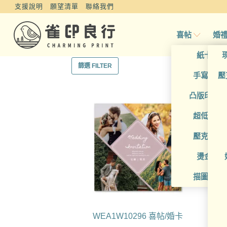
支援說明
願望清單
聯絡我們
喜帖
婚
紙卡喜
篩選 FILTER
手寫風喜
壓
凸版印刷
超低價喜
壓克力喜
燙金喜
描圖紙喜
WEA1W10296 喜帖/婚卡