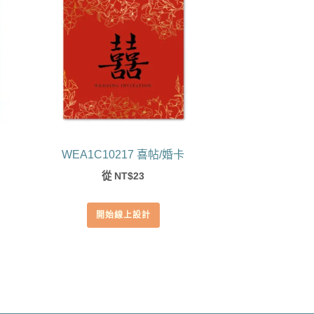
WEA1C10217 喜帖/婚卡
從
23
NT$
開始線上設計