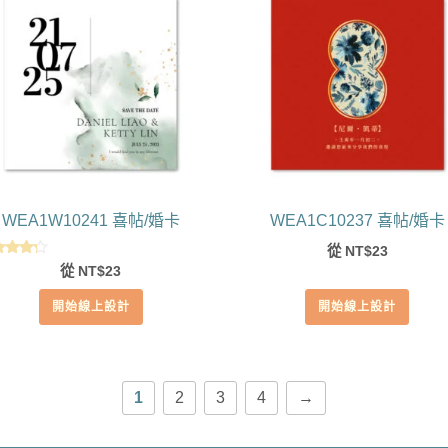
WEA1W10241 喜帖/婚卡
WEA1C10237 喜帖/婚卡
從
23
NT$
評分
從
23
NT$
4.00
分 5
開始線上設計
開始線上設計
1
2
3
4
→