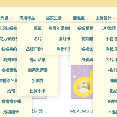
禮周邊
商用印品
居家生活
無框畫
上傳設計
帖
現成結婚書約夾
菜單
農曆年燙金紅包袋
媽媽寶寶無框畫
卡片/邀請
喜帖WEA1x1
帖
克力書約含木座
名片
彌月卡
餐飲無框畫
小物/
喜帖
結婚書約組
凸版印刷名片
陶瓷杯墊
婚禮無框畫
海報/
帖
結婚書約
標示貼紙
風景與藝術
名片/
帖
婚禮簽名簿
商用邀請函
相片
帖
婚禮簽名綢(p)
折價券
簿
帖
婚報
出貨小卡
貼
婚禮禮金簿
鋁框
WEA1W10293 喜帖/婚卡
WEA1W10291 喜帖/婚卡
婚禮謝卡
木框