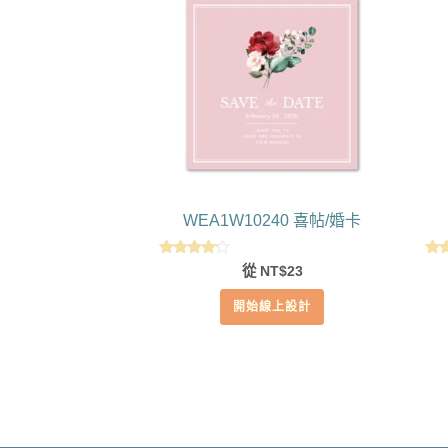
WEA1W10240 喜帖/婚卡
評分
從
23
NT$
4.00
滿分 5
滿
開始線上設計