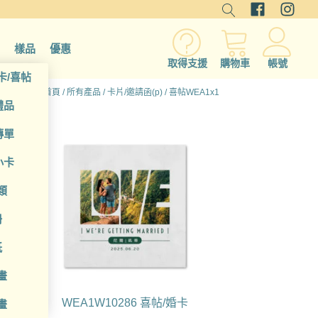
樣品
優惠
取得支援
購物車
帳號
卡/喜帖
首頁
/
所有產品
/
卡片/邀請函(p)
/ 喜帖WEA1x1
禮品
傳單
小卡
類
冊
紙
畫
WEA1W10286 喜帖/婚卡
畫