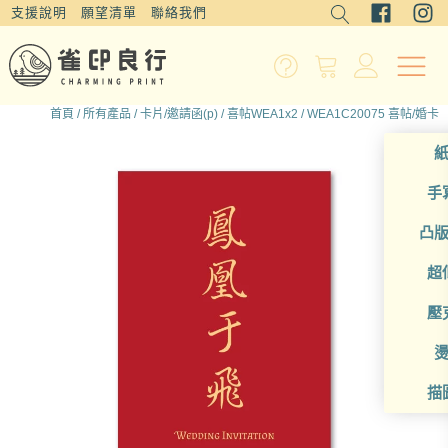
支援說明
願望清單
聯絡我們
首頁
/
所有產品
/
卡片/邀請函(p)
/
喜帖WEA1x2
/ WEA1C20075 喜帖/婚卡
手
凸
超
壓
描