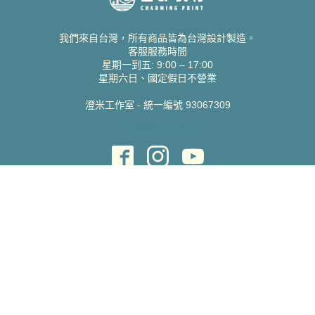
我們來自台灣，所有商品皆為台灣設計製造。
客服服務時間
星期一到五: 9:00 – 17:00
星期六日、國定假日不營業
澄米工作室 - 統一編號 93067309
貝絲愛設計喜帖
取得協助
聯絡雀印
我的帳號
查詢訂單
常見問題 FAQ
支援說明
公司資訊
關於我們
隱私權政策
服務條款
蝦皮賣場
Pinkoi 賣場