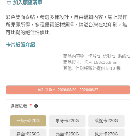
加入願望清單
彩色雙面喜帖，精選多樣設計，自由編輯內容，線上製作
所見即所得，多種優質紙材選擇，精湛台灣在地印刷，無
可比擬的絕佳性價比
卡片紙張介紹
商品內容物: 卡片*1, 信封*1, 貼紙*1
商品尺寸: 卡片 153x153mm
其他: 信封將額外提供 5-10 張
預計到貨日: 2026/08/20 - 2026/08/27
*
選擇紙張
一級卡220G
象牙卡220G
萊妮卡220G
霧面卡250G
亮面卡250G
象牙卡270G