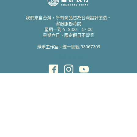
我們來自台灣，所有商品皆為台灣設計製造。
客服服務時間
星期一到五: 9:00 – 17:00
星期六日、國定假日不營業
澄米工作室 - 統一編號 93067309
貝絲愛設計喜帖
取得協助
聯絡雀印
我的帳號
查詢訂單
常見問題 FAQ
支援說明
公司資訊
關於我們
隱私權政策
服務條款
蝦皮賣場
Pinkoi 賣場