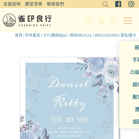
支援說明
願望清單
聯絡我們
首頁
/
所有產品
/
卡片/邀請函(p)
/
喜帖WEA1x1
/ WEA1W10003 喜帖/婚卡
手
凸
超
壓
描