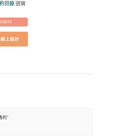
約目錄
選購
/08/25
始線上設計
書約”