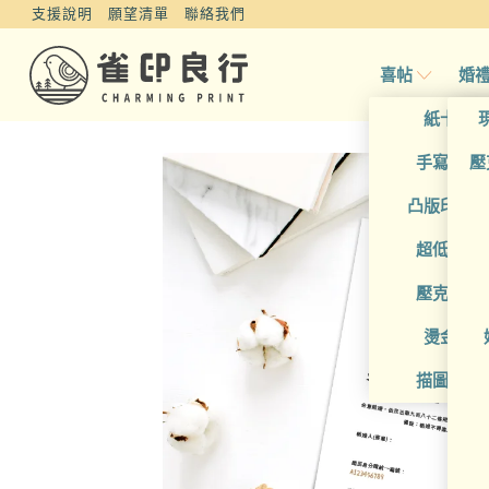
支援說明
願望清單
聯絡我們
喜帖
婚
紙卡喜
手寫風喜
壓
凸版印刷
超低價喜
壓克力喜
燙金喜
描圖紙喜