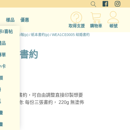
樣品
優惠
取得支援
購物車
帳號
卡/喜帖
/
所有產品
/
海報(p)
/
紙本書約(p)
/ WEA1CE0005 結婚書約
禮品
5 結婚書約
傳單
小卡
類
冊
登記的結婚書約，可自由調整直接印製想要
紙
 內容物: 每份三張書約， 220g 無塗佈
畫
印
書約夾
)
畫