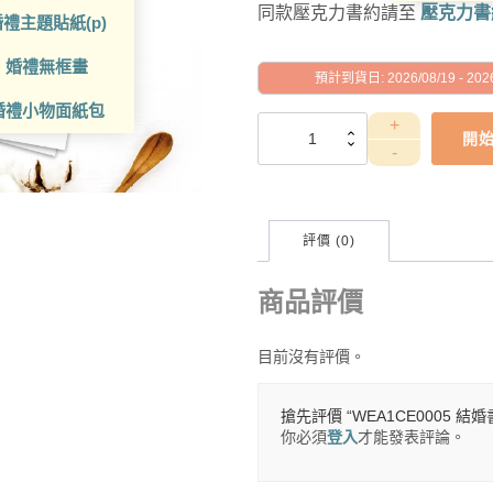
同款壓克力書約請至
壓克力書
禮主題貼紙(p)
婚禮無框畫
預計到貨日: 2026/08/19 - 2026
婚禮小物面紙包
WEA1CE0005
開
結
婚
書
約
數
評價 (0)
量
商品評價
目前沒有評價。
搶先評價 “WEA1CE0005 結婚
你必須
登入
才能發表評論。