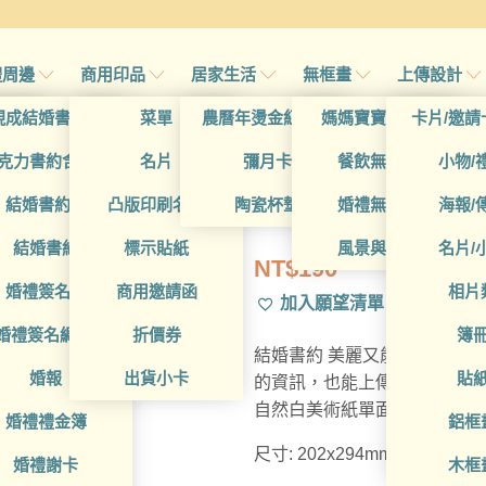
禮周邊
商用印品
居家生活
無框畫
上傳設計
帖
現成結婚書約夾
菜單
農曆年燙金紅包袋
媽媽寶寶無框畫
卡片/邀請
首頁
帖
克力書約含木座
名片
彌月卡
餐飲無框畫
小物/
WEA1CE000
喜帖
結婚書約組
凸版印刷名片
陶瓷杯墊
婚禮無框畫
海報/
帖
結婚書約
標示貼紙
風景與藝術
名片/
NT$
190
帖
婚禮簽名簿
商用邀請函
相片
加入願望清單
帖
婚禮簽名綢(p)
折價券
簿
結婚書約 美麗又能用於正式
帖
婚報
出貨小卡
貼
的資訊，也能上傳圖檔、人物畫。
自然白美術紙單面彩色印刷。
婚禮禮金簿
鋁框
尺寸: 202x294mm (適用於雀
婚禮謝卡
木框