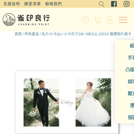
支援說明
願望清單
聯絡我們
首頁
/
所有產品
/
名片/小卡(p)
/
小卡尺寸1M
/ WEA1L10010 婚禮相片謝卡
手
凸
超
壓
描