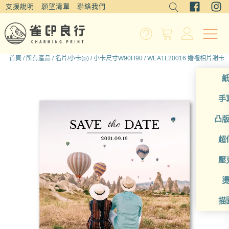
支援說明
願望清單
聯絡我們
首頁
/
所有產品
/
名片/小卡(p)
/
小卡尺寸W90H90
/ WEA1L20016 婚禮相片謝卡
手
凸
超
壓
描