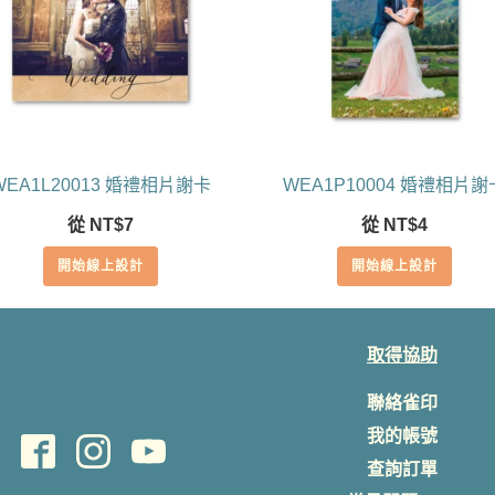
WEA1L20013 婚禮相片謝卡
WEA1P10004 婚禮相片謝
從
NT$
7
從
NT$
4
開始線上設計
開始線上設計
取得協助
聯絡雀印
我的帳號
查詢訂單