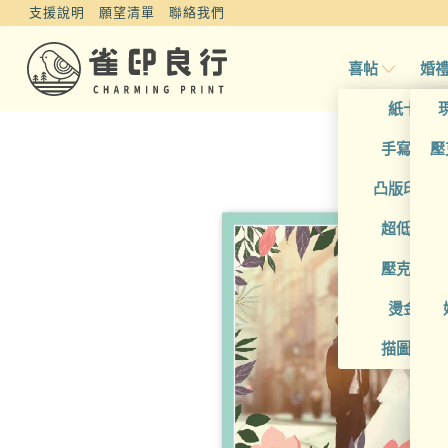
支援說明
願望清單
聯絡我們
喜帖
婚
紙卡喜
手寫風喜
壓
凸版印刷
超低價喜
壓克力喜
燙金喜
描圖紙喜