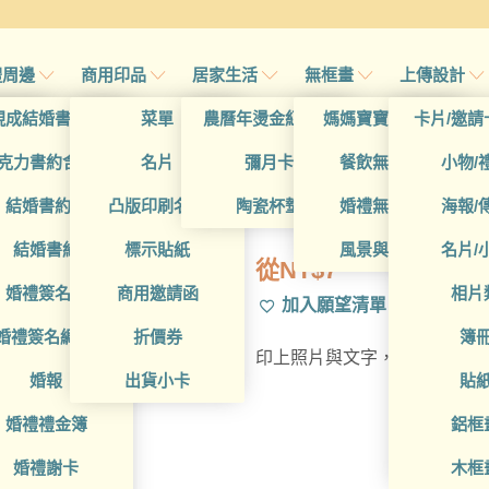
禮周邊
商用印品
居家生活
無框畫
上傳設計
帖
現成結婚書約夾
菜單
農曆年燙金紅包袋
媽媽寶寶無框畫
卡片/邀請
首頁
/
所有產品
/
名片
帖
克力書約含木座
名片
彌月卡
餐飲無框畫
小物/
WEA1L2004
喜帖
結婚書約組
凸版印刷名片
陶瓷杯墊
婚禮無框畫
海報/
帖
結婚書約
標示貼紙
風景與藝術
名片/
從
NT$
7
帖
婚禮簽名簿
商用邀請函
相片
加入願望清單
帖
婚禮簽名綢(p)
折價券
簿
印上照片與文字，活潑多變的
帖
婚報
出貨小卡
貼
婚禮禮金簿
鋁框
婚禮謝卡
木框