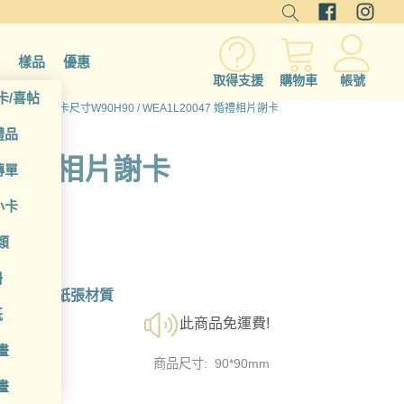
樣品
優惠
取得支援
購物車
帳號
卡/喜帖
/小卡(p)
/
小卡尺寸W90H90
/ WEA1L20047 婚禮相片謝卡
禮品
7 婚禮相片謝卡
傳單
小卡
類
冊
設計
了解紙張材質
紙
此商品免運費!
畫
商品尺寸: 90*90mm
畫