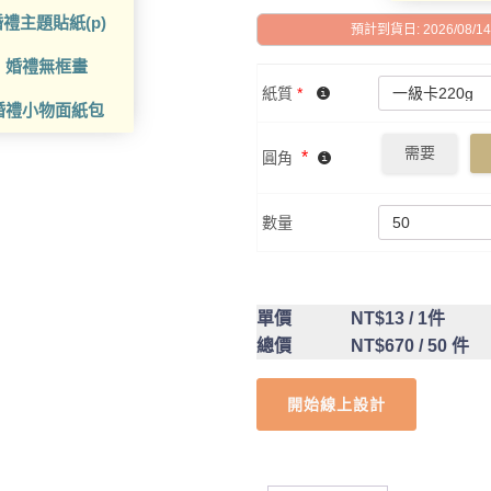
禮主題貼紙(p)
預計到貨日: 2026/08/14 -
婚禮無框畫
紙質
*
婚禮小物面紙包
需要
*
圓角
數量
單價
NT$13
/ 1件
總價
NT$670
/ 50 件
開始線上設計