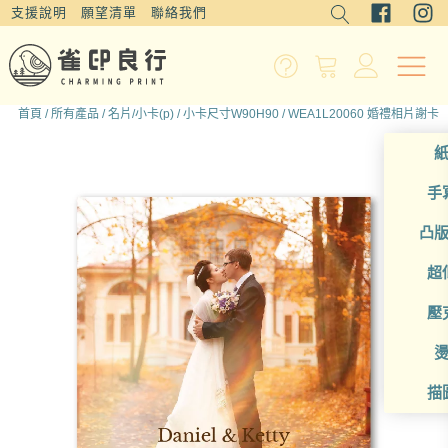
支援說明
願望清單
聯絡我們
首頁
/
所有產品
/
名片/小卡(p)
/
小卡尺寸W90H90
/ WEA1L20060 婚禮相片謝卡
手
凸
超
壓
描