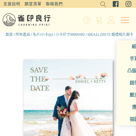
支援說明
願望清單
聯絡我們
首頁
/
所有產品
/
名片/小卡(p)
/
小卡尺寸W90H90
/ WEA1L20075 婚禮相片謝卡
手
凸
超
壓
描