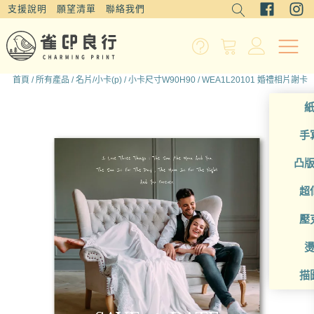
支援說明
願望清單
聯絡我們
首頁
/
所有產品
/
名片/小卡(p)
/
小卡尺寸W90H90
/ WEA1L20101 婚禮相片謝卡
手
凸
超
壓
描