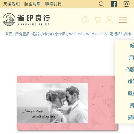
支援說明
願望清單
聯絡我們
首頁
/
所有產品
/
名片/小卡(p)
/
小卡尺寸W90H90
/ WEA1L30051 婚禮相片謝卡
手
凸
超
壓
描