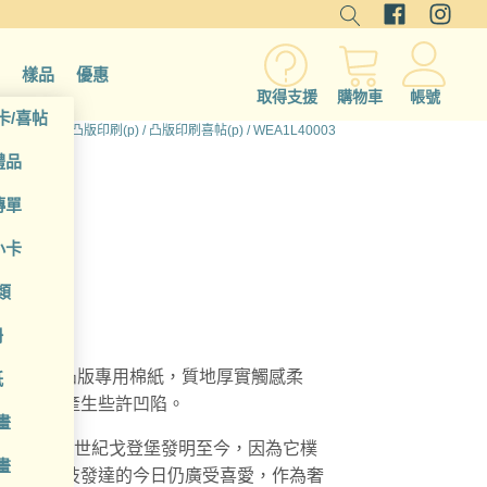
樣品
優惠
取得支援
購物車
帳號
卡/喜帖
/
所有產品
/
凸版印刷(p)
/
凸版印刷喜帖(p)
/ WEA1L40003
禮品
傳單
小卡
類
冊
00gsm 凸版專用棉紙，質地厚實觸感柔
紙
壓力可能產生些許凹陷。
畫
，從 15 世紀戈登堡發明至今，因為它樸
畫
，即使科技發達的今日仍廣受喜愛，作為奢