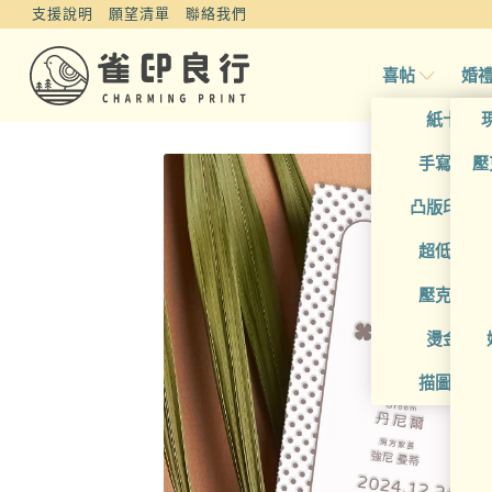
支援說明
願望清單
聯絡我們
喜帖
婚
紙卡喜
手寫風喜
壓
凸版印刷
超低價喜
壓克力喜
燙金喜
描圖紙喜