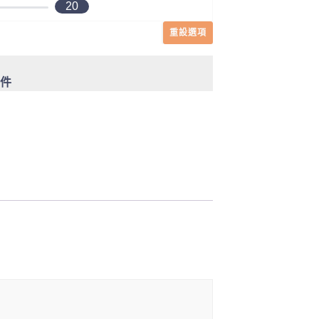
20
重設選項
 件