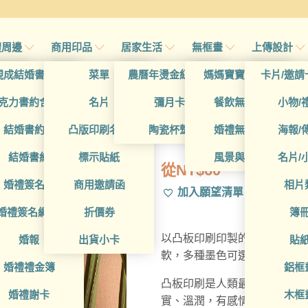
禮周邊
商用印品
居家生活
無框畫
上傳設計
帖
現成結婚書約夾
菜單
農曆年燙金紅包袋
媽媽寶寶無框畫
卡片/邀請
首頁
帖
克力書約含木座
名片
彌月卡
餐飲無框畫
小物/
WEA1L40003
喜帖
結婚書約組
凸版印刷名片
陶瓷杯墊
婚禮無框畫
海報/
帖
結婚書約
標示貼紙
風景與藝術
名片/
從
NT$
60
帖
婚禮簽名簿
商用邀請函
相片
加入願望清單
帖
婚禮簽名綢(p)
折價券
簿
以凸板印刷印製的喜帖，採用3
帖
婚報
出貨小卡
貼
軟，多種墨色可選。印刷處因
婚禮禮金簿
鋁框
凸板印刷是人類最早的印刷技術
婚禮謝卡
木框
實、溫潤，有感情的印刷呈現