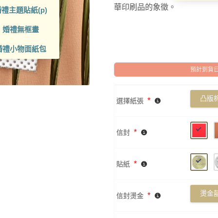
華印刷品的象徵。
禮主題貼紙(p)
婚禮無框畫
婚禮小物面紙包
預計到貨日: 2
凸版棉
*
選擇紙張
*
信封
*
貼紙
燙金囍
*
信封燙金