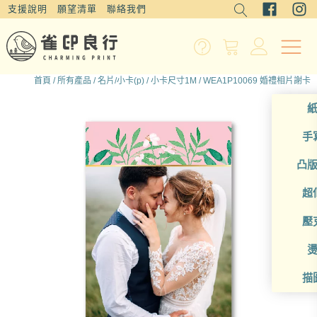
支援說明
願望清單
聯絡我們
首頁
/
所有產品
/
名片/小卡(p)
/
小卡尺寸1M
/ WEA1P10069 婚禮相片謝卡
手
凸
超
壓
描