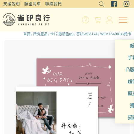
支援說明
願望清單
聯絡我們
首頁
/
所有產品
/
卡片/邀請函(p)
/
喜帖WEA1x4
/ WEA1S40010/婚卡
手
凸
超
壓
描