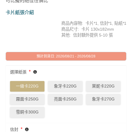
可比擬的絕佳性價比
卡片紙張介紹
商品內容物: 卡片*1, 信封*1, 貼紙*1
商品尺寸: 卡片 130x182mm
其他: 信封額外提供 5-10 張
預計到貨日: 2026/08/21 - 2026/08/28
*
選擇紙張
一級卡220G
象牙卡220G
萊妮卡220G
霧面卡250G
亮面卡250G
象牙卡270G
雪銅卡300G
*
信封