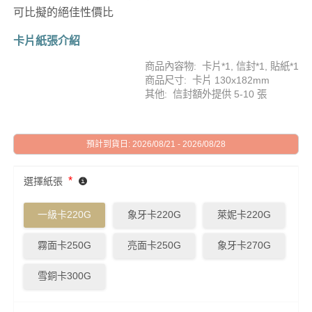
可比擬的絕佳性價比
卡片紙張介紹
商品內容物: 卡片*1, 信封*1, 貼紙*1
商品尺寸: 卡片 130x182mm
其他: 信封額外提供 5-10 張
預計到貨日: 2026/08/21 - 2026/08/28
*
選擇紙張
一級卡220G
象牙卡220G
萊妮卡220G
霧面卡250G
亮面卡250G
象牙卡270G
雪銅卡300G