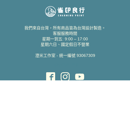
我們來自台灣，所有商品皆為台灣設計製造。
客服服務時間
星期一到五: 9:00 – 17:00
星期六日、國定假日不營業
澄米工作室 - 統一編號 93067309
貝絲愛設計喜帖
取得協助
聯絡雀印
我的帳號
查詢訂單
常見問題 FAQ
支援說明
公司資訊