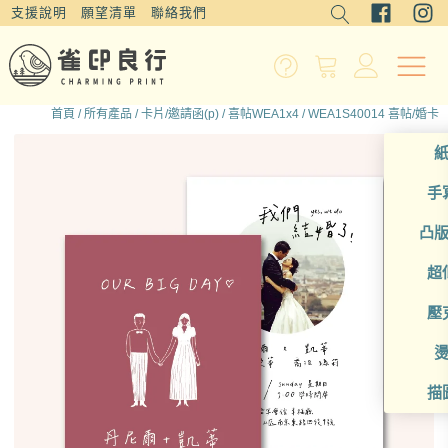
支援說明
願望清單
聯絡我們
首頁
/
所有產品
/
卡片/邀請函(p)
/
喜帖WEA1x4
/ WEA1S40014 喜帖/婚卡
手
凸
超
壓
描