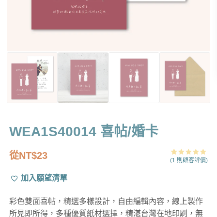
WEA1S40014 喜帖/婚卡
從
NT$
23
(
1
則顧客評價)
評分
1
5.00
/ 5，已有
位顧客進行
加入願望清單
評分
彩色雙面喜帖，精選多樣設計，自由編輯內容，線上製作
所見即所得，多種優質紙材選擇，精湛台灣在地印刷，無