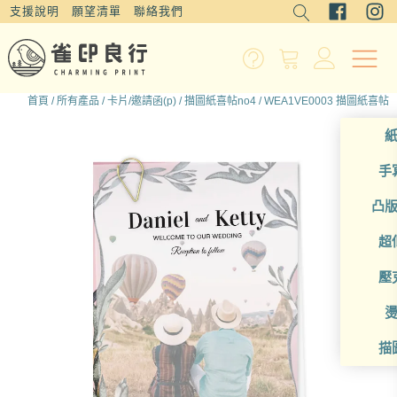
支援說明
願望清單
聯絡我們
首頁
/
所有產品
/
卡片/邀請函(p)
/
描圖紙喜帖no4
/ WEA1VE0003 描圖紙喜帖
手
凸
超
壓
描