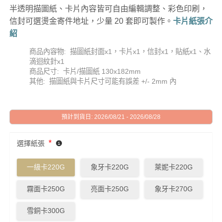
半透明描圖紙、卡片內容皆可自由編輯調整、彩色印刷，
信封可選燙金寄件地址，少量 20 套即可製作。
卡片紙張介
紹
商品內容物: 描圖紙封面x1，卡片x1，信封x1，貼紙x1、水
滴迴紋針x1
商品尺寸: 卡片/描圖紙 130x182mm
其他: 描圖紙與卡片尺寸可能有誤差 +/- 2mm 內
預計到貨日: 2026/08/21 - 2026/08/28
*
選擇紙張
一級卡220G
象牙卡220G
萊妮卡220G
霧面卡250G
亮面卡250G
象牙卡270G
雪銅卡300G