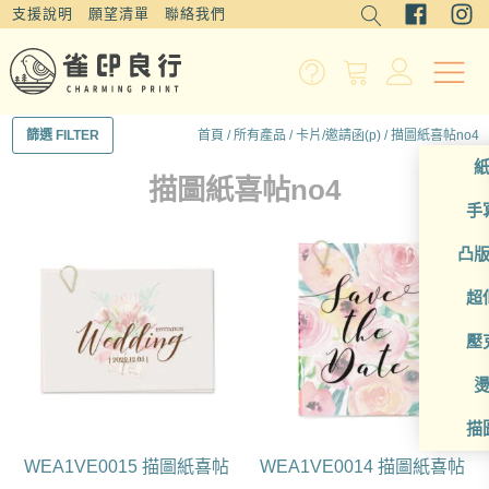
支援說明
願望清單
聯絡我們
首頁
/
所有產品
/
卡片/邀請函(p)
/ 描圖紙喜帖no4
篩選 FILTER
描圖紙喜帖no4
手
凸
超
壓
描
WEA1VE0015 描圖紙喜帖
WEA1VE0014 描圖紙喜帖