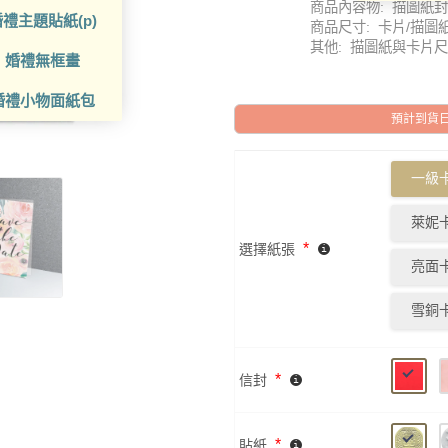
商品內容物: 描圖紙封
禮主題貼紙(p)
商品尺寸: 卡片/描圖紙 
其他: 描圖紙與卡片尺寸
婚禮無框畫
婚禮小物面紙包
預計到貨日: 2
一級卡
萊妮卡
*
選擇紙張
亮面卡
雪銅卡
*
信封
*
貼紙