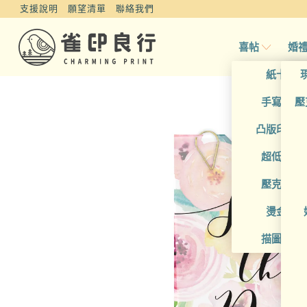
支援說明
願望清單
聯絡我們
喜帖
婚
紙卡喜
手寫風喜
壓
凸版印刷
超低價喜
壓克力喜
燙金喜
描圖紙喜