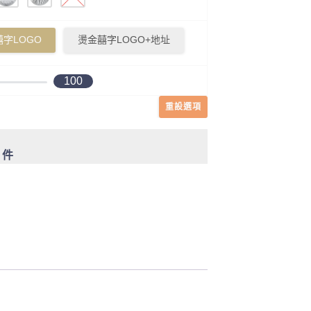
字LOGO
燙金囍字LOGO+地址
100
重設選項
0 件