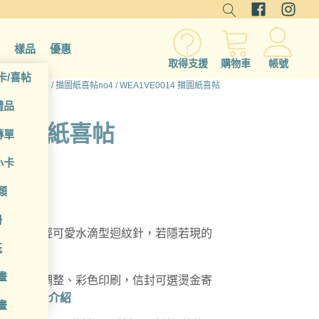
樣品
優惠
取得支援
購物車
帳號
卡/喜帖
片/邀請函(p)
/
描圖紙喜帖no4
/ WEA1VE0014 描圖紙喜帖
禮品
4 描圖紙喜帖
傳單
小卡
類
冊
合，含年輕可愛水滴型迴紋針，若隱若現的
紙
畫
自由編輯調整、彩色印刷，信封可選燙金寄
。
卡片紙張介紹
畫