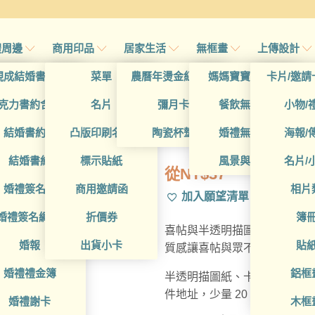
禮周邊
商用印品
居家生活
無框畫
上傳設計
帖
現成結婚書約夾
菜單
農曆年燙金紅包袋
媽媽寶寶無框畫
卡片/邀請
首頁
/
所有產品
/
卡
帖
克力書約含木座
名片
彌月卡
餐飲無框畫
小物/
WEA1VE001
喜帖
結婚書約組
凸版印刷名片
陶瓷杯墊
婚禮無框畫
海報/
帖
結婚書約
標示貼紙
風景與藝術
名片/
從
NT$
37
帖
婚禮簽名簿
商用邀請函
相片
加入願望清單
帖
婚禮簽名綢(p)
折價券
簿
喜帖與半透明描圖紙的浪漫組
帖
婚報
出貨小卡
貼
質感讓喜帖與眾不同。
婚禮禮金簿
鋁框
半透明描圖紙、卡片內容皆可
件地址，少量 20 套即可製作
婚禮謝卡
木框