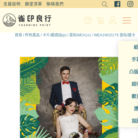
支援說明
願望清單
聯絡我們
首頁
/
所有產品
/
卡片/邀請函(p)
/
喜帖WEA1x1
/ WEA1W10179 喜帖/婚卡
手
凸
超
壓
描