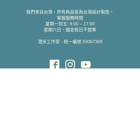
我們來自台灣，所有商品皆為台灣設計製造。
客服服務時間
星期一到五: 9:00 – 17:00
星期六日、國定假日不營業
澄米工作室 - 統一編號 93067309
貝絲愛設計喜帖
取得協助
聯絡雀印
我的帳號
查詢訂單
常見問題 FAQ
支援說明
公司資訊
關於我們
隱私權政策
服務條款
蝦皮賣場
Pinkoi 賣場