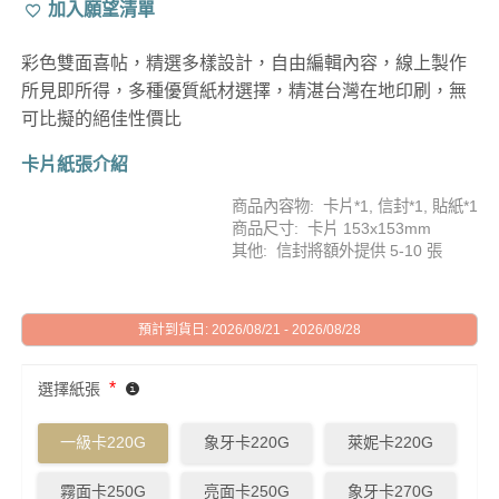
加入願望清單
彩色雙面喜帖，精選多樣設計，自由編輯內容，線上製作
所見即所得，多種優質紙材選擇，精湛台灣在地印刷，無
可比擬的絕佳性價比
卡片紙張介紹
商品內容物: 卡片*1, 信封*1, 貼紙*1
商品尺寸: 卡片 153x153mm
其他: 信封將額外提供 5-10 張
預計到貨日: 2026/08/21 - 2026/08/28
*
選擇紙張
一級卡220G
象牙卡220G
萊妮卡220G
霧面卡250G
亮面卡250G
象牙卡270G