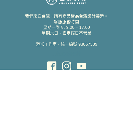
我們來自台灣，所有商品皆為台灣設計製造。
客服服務時間
星期一到五: 9:00 – 17:00
星期六日、國定假日不營業
澄米工作室 - 統一編號 93067309
貝絲愛設計喜帖
取得協助
聯絡雀印
我的帳號
查詢訂單
常見問題 FAQ
支援說明
公司資訊
關於我們
隱私權政策
服務條款
蝦皮賣場
Pinkoi 賣場