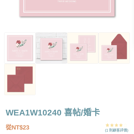
WEA1W10240 喜帖/婚卡
從
NT$
23
(
1
則顧客評價)
評分
1
4.00
/