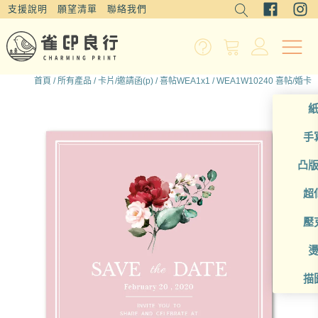
支援說明
願望清單
聯絡我們
首頁
/
所有產品
/
卡片/邀請函(p)
/
喜帖WEA1x1
/ WEA1W10240 喜帖/婚卡
手
凸
超
壓
描