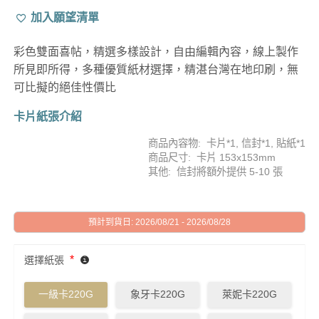
5，已有
加入願望清單
位顧客進
行評分
彩色雙面喜帖，精選多樣設計，自由編輯內容，線上製作
所見即所得，多種優質紙材選擇，精湛台灣在地印刷，無
可比擬的絕佳性價比
卡片紙張介紹
商品內容物: 卡片*1, 信封*1, 貼紙*1
商品尺寸: 卡片 153x153mm
其他: 信封將額外提供 5-10 張
預計到貨日: 2026/08/21 - 2026/08/28
*
選擇紙張
一級卡220G
象牙卡220G
萊妮卡220G