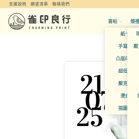
支援說明
願望清單
聯絡我們
喜帖
婚
紙卡喜
手寫風喜
壓
凸版印刷
超低價喜
壓克力喜
燙金喜
描圖紙喜