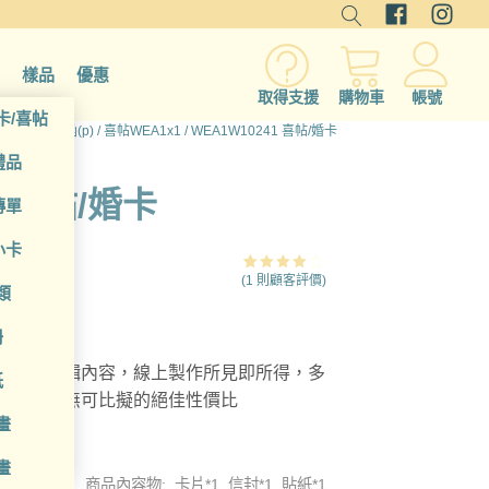
樣品
優惠
取得支援
購物車
帳號
卡/喜帖
/
卡片/邀請函(p)
/
喜帖WEA1x1
/ WEA1W10241 喜帖/婚卡
禮品
1 喜帖/婚卡
傳單
小卡
(
1
則顧客評價)
評分
1
類
4.00
/
5，已有
位顧客進
行評分
冊
，自由編輯內容，線上製作所見即所得，多
紙
地印刷，無可比擬的絕佳性價比
畫
畫
商品內容物: 卡片*1, 信封*1, 貼紙*1