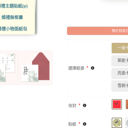
禮主題貼紙(p)
婚禮無框畫
婚禮小物面紙包
預計到貨日: 2
一級卡
萊妮卡
*
選擇紙張
亮面卡
雪銅卡
*
信封
*
貼紙