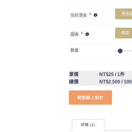
燙金囍
*
信封燙金
需要
*
圓角
數量
單價
NT$25
/ 1件
總價
NT$2.500
/ 10
開始線上設計
評價 (1)