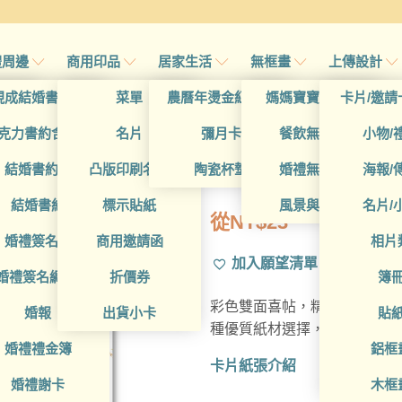
禮周邊
商用印品
居家生活
無框畫
上傳設計
帖
現成結婚書約夾
菜單
農曆年燙金紅包袋
媽媽寶寶無框畫
卡片/邀請
首頁
/
所有產品
帖
克力書約含木座
名片
彌月卡
餐飲無框畫
小物/
WEA1W1024
喜帖
結婚書約組
凸版印刷名片
陶瓷杯墊
婚禮無框畫
海報/
帖
結婚書約
標示貼紙
風景與藝術
名片/
從
NT$
23
帖
婚禮簽名簿
商用邀請函
相片
加入願望清單
帖
婚禮簽名綢(p)
折價券
簿
彩色雙面喜帖，精選多樣設計
帖
婚報
出貨小卡
貼
種優質紙材選擇，精湛台灣在
婚禮禮金簿
鋁框
卡片紙張介紹
婚禮謝卡
木框