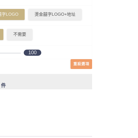
字LOGO
燙金囍字LOGO+地址
不需要
100
重設選項
0 件