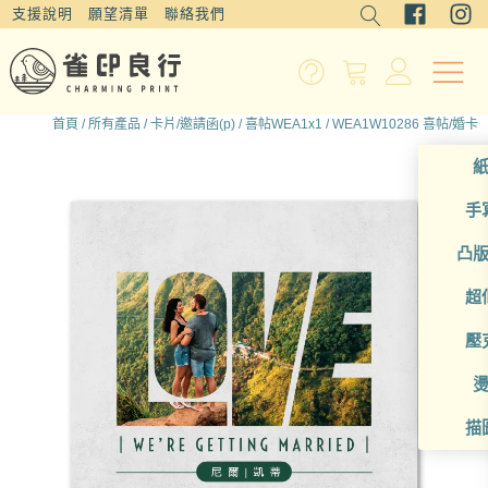
支援說明
願望清單
聯絡我們
首頁
/
所有產品
/
卡片/邀請函(p)
/
喜帖WEA1x1
/ WEA1W10286 喜帖/婚卡
手
凸
超
壓
描