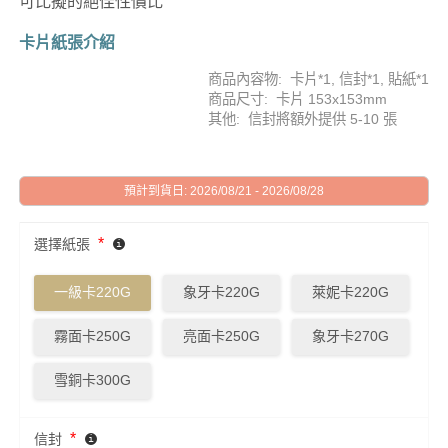
可比擬的絕佳性價比
卡片紙張介紹
商品內容物: 卡片*1, 信封*1, 貼紙*1
商品尺寸: 卡片 153x153mm
其他: 信封將額外提供 5-10 張
預計到貨日: 2026/08/21 - 2026/08/28
*
選擇紙張
一級卡220G
象牙卡220G
萊妮卡220G
霧面卡250G
亮面卡250G
象牙卡270G
雪銅卡300G
*
信封