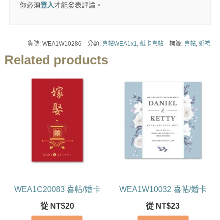
你必須
登入
才能發表評論。
貨號:
WEA1W10286
分類:
喜帖WEA1x1
,
紙卡喜帖
標籤:
喜帖
,
婚禮
Related products
WEA1C20083 喜帖/婚卡
WEA1W10032 喜帖/婚卡
從
NT$
20
從
NT$
23