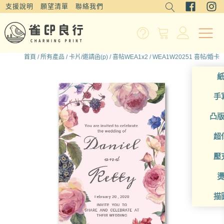
支援說明
願望清單
聯絡我們
首頁
/
所有產品
/
卡片/邀請函(p)
/
喜帖WEA1x2
/ WEA1W20251 喜帖/婚卡
手
凸
超
壓
描