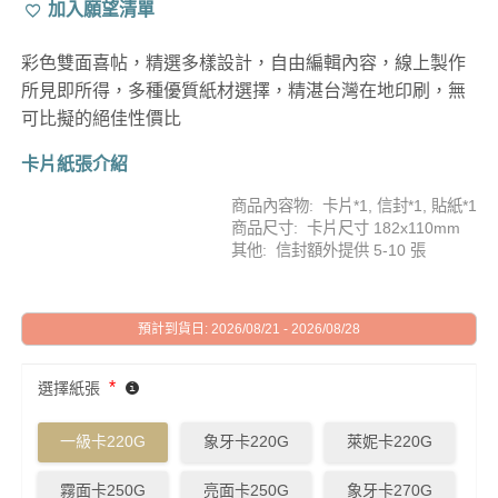
加入願望清單
彩色雙面喜帖，精選多樣設計，自由編輯內容，線上製作
所見即所得，多種優質紙材選擇，精湛台灣在地印刷，無
可比擬的絕佳性價比
卡片紙張介紹
商品內容物: 卡片*1, 信封*1, 貼紙*1
商品尺寸: 卡片尺寸 182x110mm
其他: 信封額外提供 5-10 張
預計到貨日: 2026/08/21 - 2026/08/28
*
選擇紙張
一級卡220G
象牙卡220G
萊妮卡220G
霧面卡250G
亮面卡250G
象牙卡270G