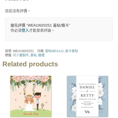
目前沒有評價。
搶先評價 “WEA1W20251 喜帖/婚卡”
你必須
登入
才能發表評論。
貨號:
WEA1W20251
分類:
喜帖WEA1x2
,
紙卡喜帖
標籤:
可少量製作
,
喜帖
,
婚禮
Related products