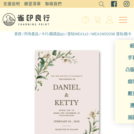
支援說明
願望清單
聯絡我們
首頁
/
所有產品
/
卡片/邀請函(p)
/
喜帖WEA1x2
/ WEA1W20298 喜帖/婚卡
手
凸
超
壓
描