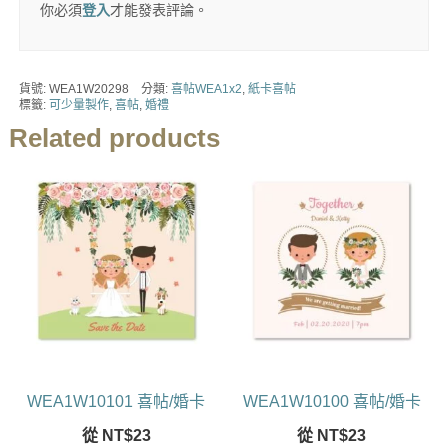
你必須
登入
才能發表評論。
貨號:
WEA1W20298
分類:
喜帖WEA1x2
,
紙卡喜帖
標籤:
可少量製作
,
喜帖
,
婚禮
Related products
WEA1W10101 喜帖/婚卡
WEA1W10100 喜帖/婚卡
從
NT$
23
從
NT$
23