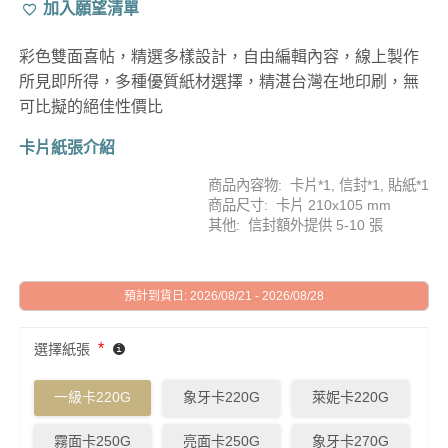
加入願望清單
彩色雙面喜帖，精選多樣設計，自由編輯內容，線上製作
所見即所得，多種優質紙材選擇，精湛台灣在地印刷，無
可比擬的絕佳性價比
卡片紙張介紹
商品內容物: 卡片*1, 信封*1, 貼紙*1
商品尺寸: 卡片 210x105 mm
其他: 信封額外提供 5-10 張
預計到貨日: 2026/08/21 - 2026/08/28
*
選擇紙張
一級卡220G
象牙卡220G
萊妮卡220G
霧面卡250G
亮面卡250G
象牙卡270G