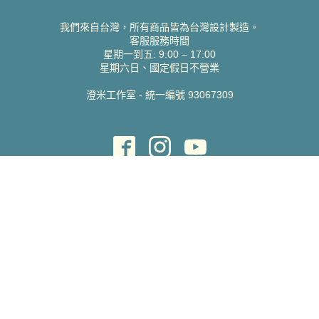
我們來自台灣，所有商品皆為台灣設計製造。
客服服務時間
星期一到五: 9:00 – 17:00
星期六日、國定假日不營業
澄米工作室 - 統一編號 93067309
貝絲愛設計喜帖
取得協助
聯絡雀印
我的帳號
查詢訂單
常見問題 FAQ
支援說明
公司資訊
關於我們
隱私權政策
服務條款
蝦皮賣場
Pinkoi 賣場