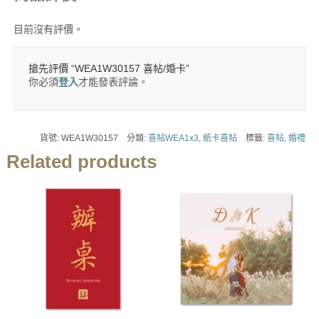
目前沒有評價。
搶先評價 “WEA1W30157 喜帖/婚卡”
你必須
登入
才能發表評論。
貨號:
WEA1W30157
分類:
喜帖WEA1x3
,
紙卡喜帖
標籤:
喜帖
,
婚禮
Related products