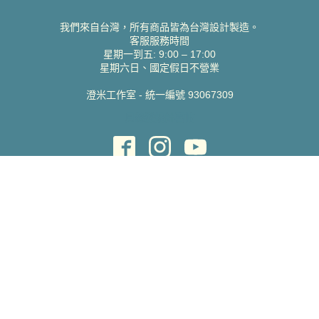
我們來自台灣，所有商品皆為台灣設計製造。
客服服務時間
星期一到五: 9:00 – 17:00
星期六日、國定假日不營業
澄米工作室 - 統一編號 93067309
貝絲愛設計喜帖
取得協助
聯絡雀印
我的帳號
查詢訂單
常見問題 FAQ
支援說明
公司資訊
關於我們
隱私權政策
服務條款
蝦皮賣場
Pinkoi 賣場