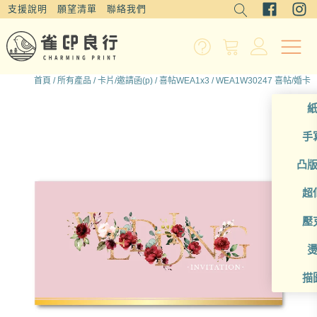
支援說明
願望清單
聯絡我們
首頁
/
所有產品
/
卡片/邀請函(p)
/
喜帖WEA1x3
/ WEA1W30247 喜帖/婚卡
手
凸
超
壓
描