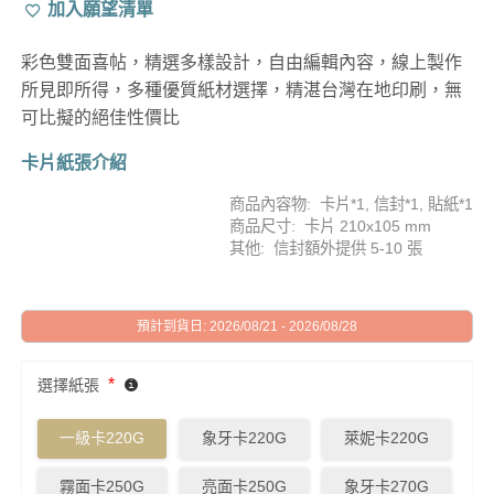
加入願望清單
彩色雙面喜帖，精選多樣設計，自由編輯內容，線上製作
所見即所得，多種優質紙材選擇，精湛台灣在地印刷，無
可比擬的絕佳性價比
卡片紙張介紹
商品內容物: 卡片*1, 信封*1, 貼紙*1
商品尺寸: 卡片 210x105 mm
其他: 信封額外提供 5-10 張
預計到貨日: 2026/08/21 - 2026/08/28
*
選擇紙張
一級卡220G
象牙卡220G
萊妮卡220G
霧面卡250G
亮面卡250G
象牙卡270G