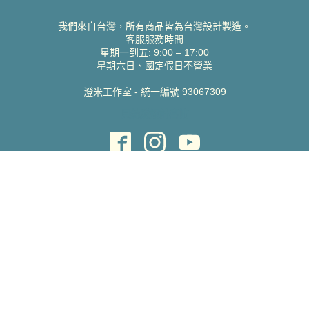
我們來自台灣，所有商品皆為台灣設計製造。
客服服務時間
星期一到五: 9:00 – 17:00
星期六日、國定假日不營業
澄米工作室 - 統一編號 93067309
貝絲愛設計喜帖
取得協助
聯絡雀印
我的帳號
查詢訂單
常見問題 FAQ
支援說明
公司資訊
關於我們
隱私權政策
服務條款
蝦皮賣場
Pinkoi 賣場