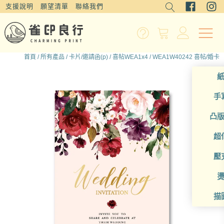
支援說明
願望清單
聯絡我們
首頁
/
所有產品
/
卡片/邀請函(p)
/
喜帖WEA1x4
/ WEA1W40242 喜帖/婚卡
手
凸
超
壓
描