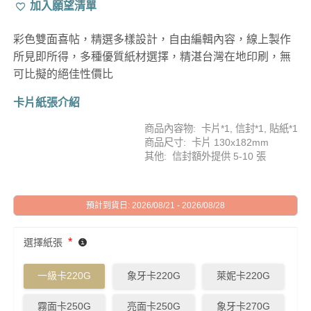
加入願望清單
彩色雙面喜帖，精選多樣設計，自由編輯內容，線上製作
所見即所得，多種優質紙材選擇，精湛台灣在地印刷，無
可比擬的絕佳性價比
卡片紙張介紹
商品內容物: 卡片*1, 信封*1, 貼紙*1
商品尺寸: 卡片 130x182mm
其他: 信封額外提供 5-10 張
預計到貨日: 2026/08/21 - 2026/08/28
*
選擇紙張
一級卡220G
象牙卡220G
萊妮卡220G
霧面卡250G
亮面卡250G
象牙卡270G