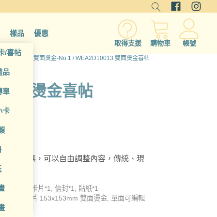
樣品
優惠
取得支援
購物車
帳號
卡/喜帖
請函(p)
/
喜帖雙面燙金-No.1
/ WEA2D10013 雙面燙金喜帖
禮品
13 雙面燙金喜帖
傳單
小卡
類
冊
張多色可選，可以自由調整內容，傳統、現
紙
畫
品內容物: 卡片*1, 信封*1, 貼紙*1
品尺寸: 卡片 153x153mm 雙面燙金, 單面可編輯
畫