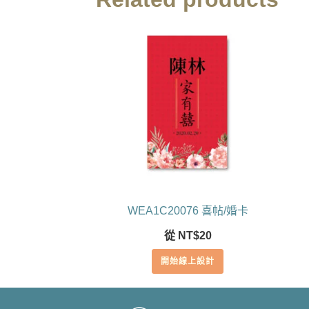
WEA1C20076 喜帖/婚卡
從
NT$
20
開始線上設計