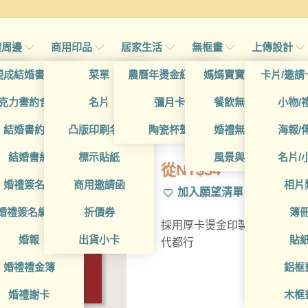
禮周邊
商用印品
居家生活
無框畫
上傳設計
帖
現成結婚書約夾
菜單
農曆年燙金紅包袋
媽媽寶寶無框畫
卡片/邀請
首頁
/
所有產品
/
卡片/邀
帖
克力書約含木座
名片
彌月卡
餐飲無框畫
小物/
WEA2D100
喜帖
結婚書約組
凸版印刷名片
陶瓷杯墊
婚禮無框畫
海報/
帖
結婚書約
標示貼紙
風景與藝術
名片/
從
NT$
34
帖
婚禮簽名簿
商用邀請函
相片
加入願望清單
帖
婚禮簽名綢(p)
折價券
簿
採用厚卡燙金印製的，卡片紙
帖
婚報
出貨小卡
貼
代都行
婚禮禮金簿
鋁框
商
商
婚禮謝卡
木框