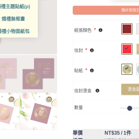
禮主題貼紙(p)
預計到貨日: 2
婚禮無框畫
*
紙張顏色
婚禮小物面紙包
*
信封
*
貼紙
燙金囍
信封燙金
數量
單價
NT$35
/ 1件