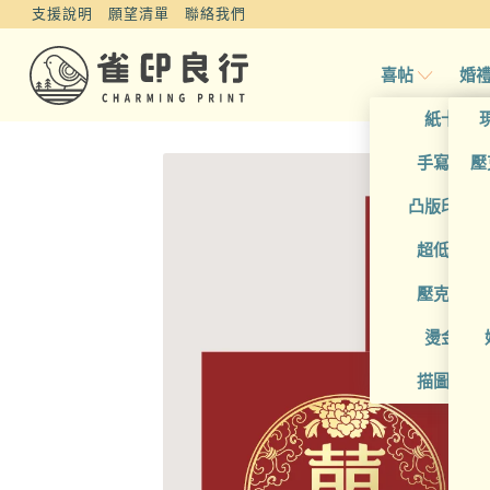
支援說明
願望清單
聯絡我們
喜帖
婚
紙卡喜
手寫風喜
壓
凸版印刷
超低價喜
壓克力喜
燙金喜
描圖紙喜