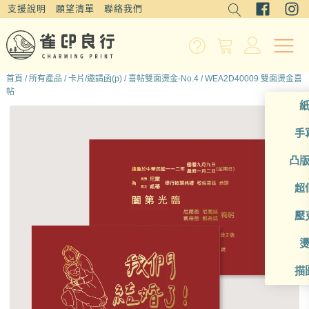
支援說明
願望清單
聯絡我們
首頁
/
所有產品
/
卡片/邀請函(p)
/
喜帖雙面燙金-No.4
/ WEA2D40009 雙面燙金喜
帖
手
凸
超
壓
描