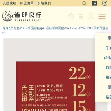
支援說明
願望清單
聯絡我們
首頁
/
所有產品
/
卡片/邀請函(p)
/
喜帖單面燙金-No.4
/ WEA2S40003 單面燙金喜
帖
手
凸
超
壓
描