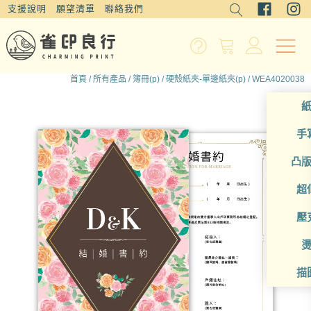
支援說明
願望清單
聯絡我們
首頁
/
所有產品
/
簿冊(p)
/
硬殼紙夾-單邊紙夾(p)
/ WEA4020038
手
凸
超
壓
描