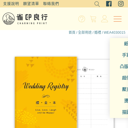
支援說明
願望清單
聯絡我們
首頁
/
全部用途
/
婚禮
/ WEA4030015
手
凸
超
壓
描