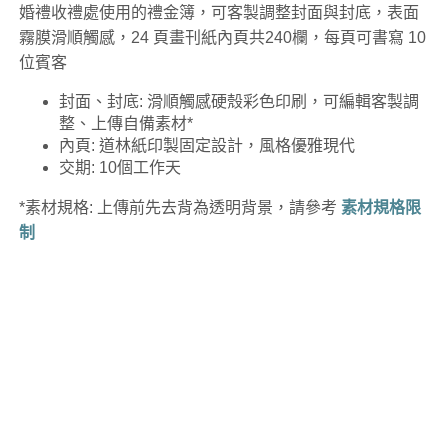
婚禮收禮處使用的禮金簿，可客製調整封面與封底，表面
霧膜滑順觸感，24 頁畫刊紙內頁共240欄，每頁可書寫 10
位賓客
封面、封底: 滑順觸感硬殼彩色印刷，可編輯客製調
整、上傳自備素材*
內頁: 道林紙印製固定設計，風格優雅現代
交期: 10個工作天
*素材規格: 上傳前先去背為透明背景，請參考
素材規格限
制