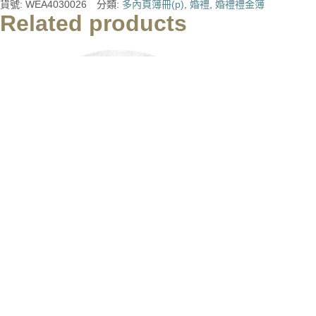
貨號:
WEA4030026
分類:
多內頁簿冊(p)
,
婚禮
,
婚禮禮金簿
Related products
圓形銀箔Wedding貼紙
從
NT$
2