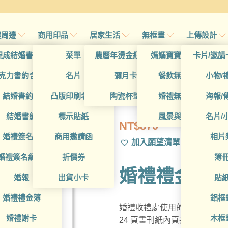
禮周邊
商用印品
居家生活
無框畫
上傳設計
帖
現成結婚書約夾
菜單
農曆年燙金紅包袋
媽媽寶寶無框畫
卡片/邀請
帖
克力書約含木座
名片
彌月卡
餐飲無框畫
小物/
WEA4030026
喜帖
結婚書約組
凸版印刷名片
陶瓷杯墊
婚禮無框畫
海報/
帖
結婚書約
標示貼紙
風景與藝術
名片/
NT$
870
帖
婚禮簽名簿
商用邀請函
相片
加入願望清單
帖
婚禮簽名綢(p)
折價券
簿
婚禮禮金簿
帖
婚報
出貨小卡
貼
婚禮禮金簿
鋁框
婚禮收禮處使用的禮金簿，可
婚禮謝卡
木框
24 頁畫刊紙內頁共240欄，每