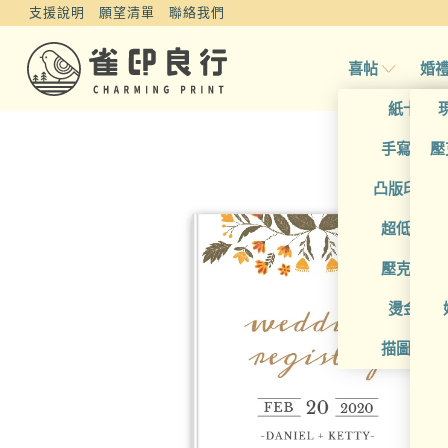
支援說明
願望清單
聯絡我們
喜帖
婚
紙卡喜
手寫風喜
壓
凸版印刷
超低價喜
壓克力喜
燙金喜
描圖紙喜