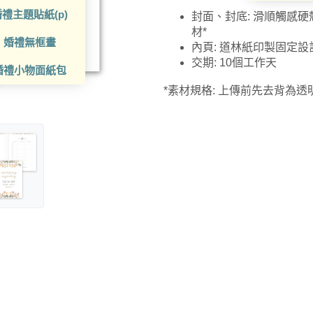
禮主題貼紙(p)
封面、封底: 滑順觸感
材*
婚禮無框畫
內頁: 道林紙印製固定
交期: 10個工作天
婚禮小物面紙包
*素材規格: 上傳前先去背為