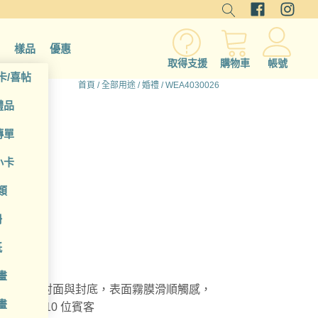
樣品
優惠
取得支援
購物車
帳號
卡/喜帖
首頁
/
全部用途
/
婚禮
/ WEA4030026
禮品
傳單
小卡
類
冊
紙
畫
客製調整封面與封底，表面霧膜滑順觸感，
畫
頁可書寫 10 位賓客