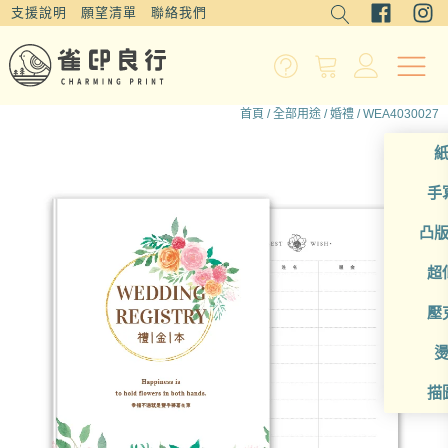
支援說明
願望清單
聯絡我們
首頁
/
全部用途
/
婚禮
/ WEA4030027
手
凸
超
壓
描