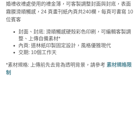
婚禮收禮處使用的禮金簿，可客製調整封面與封底，表面
霧膜滑順觸感，24 頁畫刊紙內頁共240欄，每頁可書寫 10
位賓客
封面、封底: 滑順觸感硬殼彩色印刷，可編輯客製調
整、上傳自備素材*
內頁: 道林紙印製固定設計，風格優雅現代
交期: 10個工作天
*素材規格: 上傳前先去背為透明背景，請參考
素材規格限
制