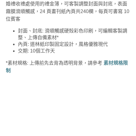
婚禮收禮處使用的禮金簿，可客製調整封面與封底，表面
霧膜滑順觸感，24 頁畫刊紙內頁共240欄，每頁可書寫 10
位賓客
封面、封底: 滑順觸感硬殼彩色印刷，可編輯客製調
整、上傳自備素材*
內頁: 道林紙印製固定設計，風格優雅現代
交期: 10個工作天
*素材規格: 上傳前先去背為透明背景，請參考
素材規格限
制